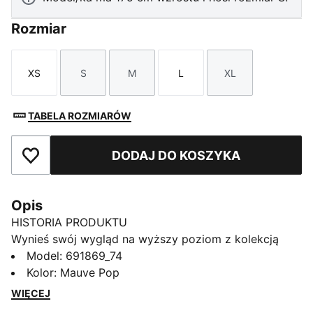
Rozmiar
XS
S
M
L
XL
Rozmiar
Rozmiar
Rozmiar
Rozmiar
Rozmiar
TABELA ROZMIARÓW
DODAJ DO KOSZYKA
Dodaj do ulubionych
Opis
HISTORIA PRODUKTU
Wynieś swój wygląd na wyższy poziom z kolekcją
PUMA Sport. Te codzienne klasyki łączą w sobie
Model
:
691869_74
sportowego ducha i styl uliczny. Podstawowe
Kolor
:
Mauve Pop
elementy garderoby, takie jak bluzy z kapturem,
WIĘCEJ
koszulki, szorty i spodnie dresowe, zostały