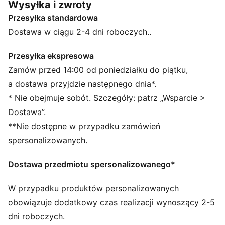
Wysyłka i zwroty
odświeżone dzięki lamówkom i kolorowym detalom,
Przesyłka standardowa
tworząc świeże propozycje, które można nosić bez
końca.
Dostawa w ciągu 2-4 dni roboczych..
CECHY + KORZYŚCI
ODPROWADZANIE WILGOCI: Materiały z technologią
Przesyłka ekspresowa
dryCELL odprowadzają wilgoć ze skóry, zapewniając
Zamów przed 14:00 od poniedziałku do piątku,
suchość i wygodę
a dostawa przyjdzie następnego dnia*.
Wykonane w co najmniej 90% z materiałów
* Nie obejmuje sobót. Szczegóły: patrz „Wsparcie >
pochodzących z recyklingu.
Dostawa”.
SZCZEGÓŁY
**Nie dostępne w przypadku zamówień
Krój: Luźny
Materiał główny: Pika
spersonalizowanych.
Dekolt: Okrągły dekolt
Krótkie rękawy
Dostawa przedmiotu spersonalizowanego*
Długość: Długość nad kolano
W przypadku produktów personalizowanych
obowiązuje dodatkowy czas realizacji wynoszący 2-5
dni roboczych.