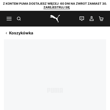
Z KONTEM PUMA DOSTAJESZ WIĘCEJ: 60 DNI NA ZWROT ZAMIAST 30.
ZAREJESTRUJ SIĘ
SZUKAJ
CZAT NA Ż
MOJE 
KO
PUMA.com
Koszykówka