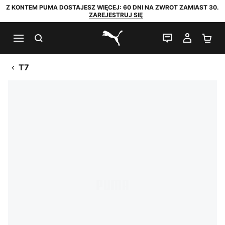
Z KONTEM PUMA DOSTAJESZ WIĘCEJ: 60 DNI NA ZWROT ZAMIAST 30.
ZAREJESTRUJ SIĘ
SZUKAJ
CZAT NA Ż
MOJE 
KO
PUMA.com
T7