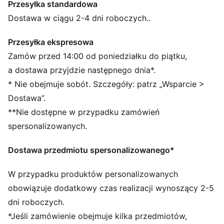
Przesyłka standardowa
kolorów, luźnym i krótszym fasonom oraz dużemu
logo PUMA Cat, które dodaje zadziorności. Ta kurtka
Dostawa w ciągu 2-4 dni roboczych..
dresowa prezentuje klasyczne detale T7.
SZCZEGÓŁY
Przesyłka ekspresowa
Krój: Luźny
Zamów przed 14:00 od poniedziałku do piątku,
Materiał główny: Materiał dystansowy
a dostawa przyjdzie następnego dnia*.
Dekolt: Stójka
* Nie obejmuje sobót. Szczegóły: patrz „Wsparcie >
Długie rękawy
Dostawa”.
Zapięcie: Zamek na całej długości
**Nie dostępne w przypadku zamówień
Długość: Standardowa
Prążkowane mankiety i dół
spersonalizowanych.
Dostawa przedmiotu spersonalizowanego*
W przypadku produktów personalizowanych
obowiązuje dodatkowy czas realizacji wynoszący 2-5
dni roboczych.
*Jeśli zamówienie obejmuje kilka przedmiotów,