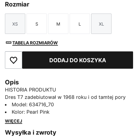
Rozmiar
XS
S
M
L
XL
Rozmiar
Rozmiar
Rozmiar
Rozmiar
Rozmiar
TABELA ROZMIARÓW
DODAJ DO KOSZYKA
Dodaj do ulubionych
Opis
HISTORIA PRODUKTU
Dres T7 zadebiutował w 1968 roku i od tamtej pory
zmienia zasady gry. Dzięki charakterystycznym
Model
:
634716_70
bocznym panelom, czystemu krojowi i
Kolor
:
Pearl Pink
charakterystycznemu DNA PUMA model T7 zyskał
WIĘCEJ
status ikony. W tym sezonie ten klasyk zyskuje
Wysyłka i zwroty
mocniejszy charakter dzięki wyrazistej palecie