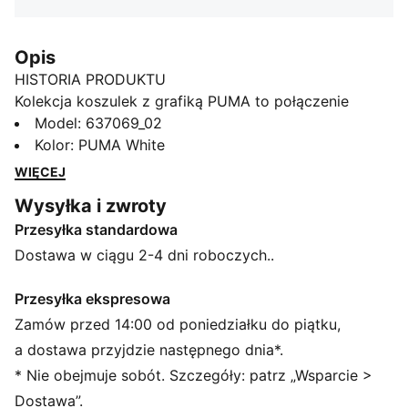
Opis
HISTORIA PRODUKTU
Kolekcja koszulek z grafiką PUMA to połączenie
inspirujących grafik i minimalistycznego stylu, które
Model
:
637069_02
zapewniają wygodę i wyrazisty wygląd. Od
Kolor
:
PUMA White
abstrakcyjnych wzorów po kultowe logo, każdy
WIĘCEJ
model wynosi twoje stylizacje na wyższy poziom
Wysyłka i zwroty
dzięki niewymuszonemu luzowi.
Przesyłka standardowa
CECHY + KORZYŚCI
Produkt wykonany w co najmniej 20% z bawełny
Dostawa w ciągu 2-4 dni roboczych..
pochodzącej z recyklingu
SZCZEGÓŁY
Przesyłka ekspresowa
Krój: Oversize
Zamów przed 14:00 od poniedziałku do piątku,
Materiał główny: Pojedynczy dżersej
a dostawa przyjdzie następnego dnia*.
Dekolt: Okrągły dekolt
* Nie obejmuje sobót. Szczegóły: patrz „Wsparcie >
Krótkie rękawy
Dostawa”.
Długość: Standardowa