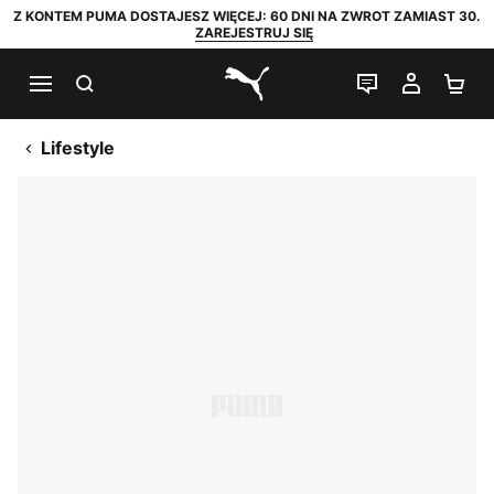
Z KONTEM PUMA DOSTAJESZ WIĘCEJ: 60 DNI NA ZWROT ZAMIAST 30.
ZAREJESTRUJ SIĘ
SZUKAJ
CZAT NA Ż
MOJE 
KO
PUMA.com
Lifestyle