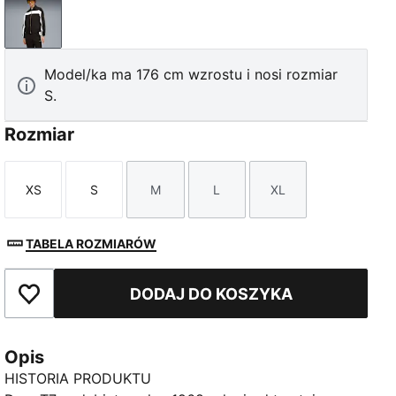
PUMA Black
Model/ka ma 176 cm wzrostu i nosi rozmiar
S.
Rozmiar
XS
S
M
L
XL
Rozmiar
Rozmiar
Rozmiar
Rozmiar
Rozmiar
TABELA ROZMIARÓW
DODAJ DO KOSZYKA
Dodaj do ulubionych
Opis
HISTORIA PRODUKTU