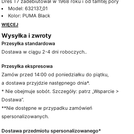
Dres T7 zadebiutował w 1968 roku i od tamtej pory
zmienia zasady gry. Dziś jest to ponadczasowy
Model
:
632137_01
element odzieży ulicznej, rozpoznawalny dzięki
Kolor
:
PUMA Black
klasycznemu krojowi, zwężanym bocznym
WIĘCEJ
wstawkom i logo PUMA. Model ten powraca teraz w
Wysyłka i zwroty
nowoczesnej odsłonie ze stylowymi detalami, łącząc
Przesyłka standardowa
dziedzictwo marki ze świeżą energią w sam raz dla
nowego pokolenia.
Dostawa w ciągu 2-4 dni roboczych..
CECHY + KORZYŚCI
Produkt wykonany w co najmniej 20% z bawełny
Przesyłka ekspresowa
pochodzącej z recyklingu
Zamów przed 14:00 od poniedziałku do piątku,
SZCZEGÓŁY
a dostawa przyjdzie następnego dnia*.
Krój: Luźny
* Nie obejmuje sobót. Szczegóły: patrz „Wsparcie >
Główny materiał: Pika
Dostawa”.
Dekolt: Kołnierzyk w koszulowym stylu
**Nie dostępne w przypadku zamówień
Długie rękawy
Zapięcie: Zapięcie na całej długości z
spersonalizowanych.
dwukierunkowym zamkiem błyskawicznym
Długość: Krótka kurtka
Dostawa przedmiotu spersonalizowanego*