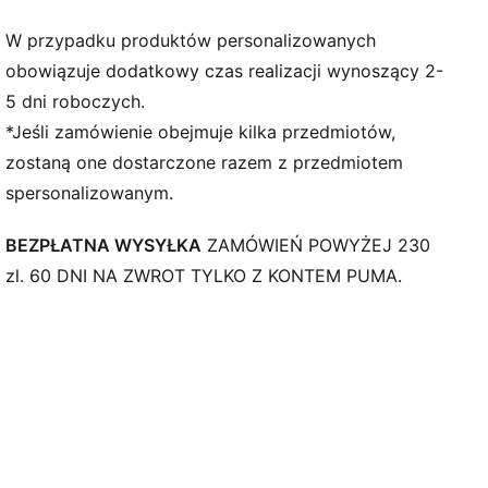
Kieszenie: Boczna kieszeń
Charakterystyczne paski PUMA T7 (7 cm)
W przypadku produktów personalizowanych
obowiązuje dodatkowy czas realizacji wynoszący 2-
5 dni roboczych.
*Jeśli zamówienie obejmuje kilka przedmiotów,
zostaną one dostarczone razem z przedmiotem
spersonalizowanym.
BEZPŁATNA WYSYŁKA
ZAMÓWIEŃ POWYŻEJ 230
zl. 60 DNI NA ZWROT TYLKO Z KONTEM PUMA.