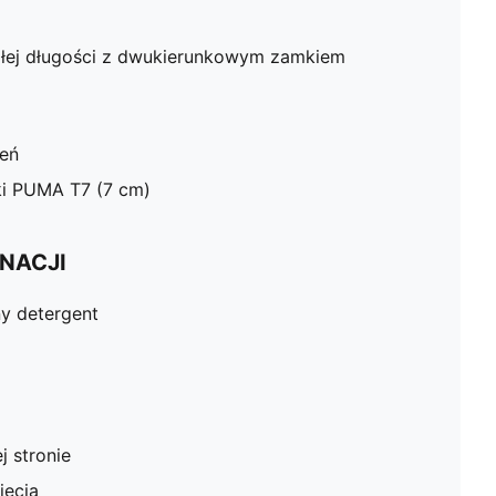
całej długości z dwukierunkowym zamkiem
zeń
ki PUMA T7 (7 cm)
NACJI
ny detergent
j stronie
ięcia