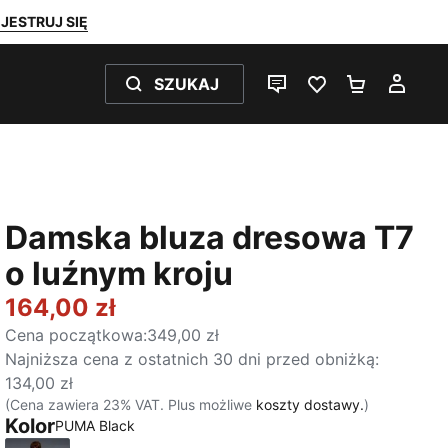
JESTRUJ SIĘ
SZUKAJ
CZAT NA ŻYWO
ULUBIONE 0
KOSZYK 
MOJ
Damska bluza dresowa T7
o luźnym kroju
164,00 zł
Cena początkowa
:
349,00 zł
Najniższa cena z ostatnich 30 dni przed obniżką
:
134,00 zł
(Cena zawiera 23% VAT. Plus możliwe
koszty dostawy.
)
Kolor
PUMA Black