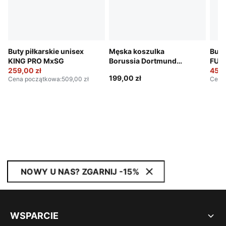
Buty piłkarskie unisex
Męska koszulka
Buty
KING PRO MxSG
Borussia Dortmund
FUT
259,00 zł
FtblStatement Cellerator
459,
199,00 zł
Cena początkowa
:
509,00 zł
Cena
NOWY U NAS? ZGARNIJ -15%
WSPARCIE