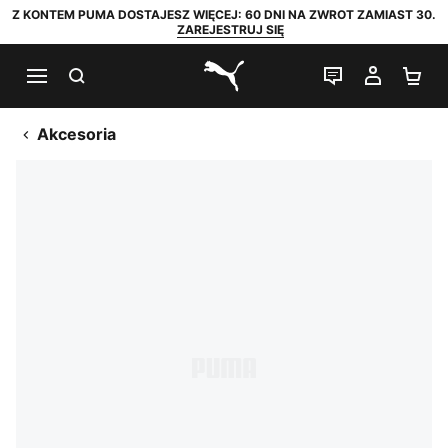
Z KONTEM PUMA DOSTAJESZ WIĘCEJ: 60 DNI NA ZWROT ZAMIAST 30.
ZAREJESTRUJ SIĘ
SZUKAJ
CZAT NA Ż
MOJE 
KO
PUMA.com
Akcesoria