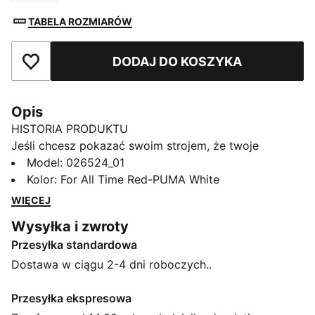
TABELA ROZMIARÓW
DODAJ DO KOSZYKA
Dodaj do ulubionych
Opis
HISTORIA PRODUKTU
Jeśli chcesz pokazać swoim strojem, że twoje
kibicowskie serce należy do Milanu, ta czapka będzie
Model
:
026524_01
idealna. Dzięki wyrazistym klubowym barwom możesz
Kolor
:
For All Time Red-PUMA White
pokazać swoją lojalność, gdziekolwiek jesteś.
WIĘCEJ
Niezależnie od tego, czy jesteś na meczu, załatwiasz
Wysyłka i zwroty
swoje sprawy w centrum miasta, czy po prostu
Przesyłka standardowa
cieszysz się słońcem, ta czapka zapewni ci wygodę i
styl, z dumą reprezentując ukochaną drużynę.
Dostawa w ciągu 2-4 dni roboczych..
CECHY + KORZYŚCI
Produkt wykonany w co najmniej 20% z bawełny
Przesyłka ekspresowa
pochodzącej z recyklingu