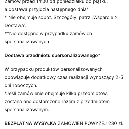
Zamów przed 14:00 od poniedziałku do piątku,
SZCZEGÓŁY
a dostawa przyjdzie następnego dnia*.
Oficjalny licencjonowany produkt
* Nie obejmuje sobót. Szczegóły: patrz „Wsparcie >
Bejsbolówka z wygiętym daszkiem
Dostawa”.
Konstrukcja z 5 elementów
**Nie dostępne w przypadku zamówień
Regulowane zapięcie z metalowym klipsem
umożliwiające indywidualne dopasowanie
spersonalizowanych.
Strukturalny panel z przodu
Haftowane logo PUMA Cat z boku
Dostawa przedmiotu spersonalizowanego*
W przypadku produktów personalizowanych
obowiązuje dodatkowy czas realizacji wynoszący 2-5
dni roboczych.
*Jeśli zamówienie obejmuje kilka przedmiotów,
zostaną one dostarczone razem z przedmiotem
spersonalizowanym.
BEZPŁATNA WYSYŁKA
ZAMÓWIEŃ POWYŻEJ 230 zl.