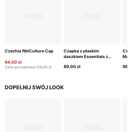
Czechia ftblCulture Cap
Czapka z płaskim
Czap
daszkiem Essentials z
Manc
94,00 zł
logo No.1
ftbl
89,00 zł
99,0
Cena początkowa
:
109,00 zł
DOPEŁNIJ SWÓJ LOOK