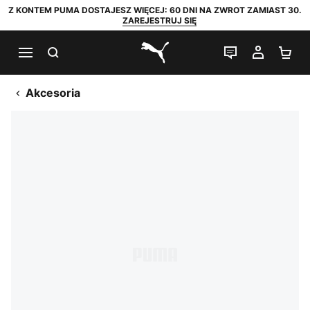
Z KONTEM PUMA DOSTAJESZ WIĘCEJ: 60 DNI NA ZWROT ZAMIAST 30.
ZAREJESTRUJ SIĘ
SZUKAJ
CZAT NA Ż
MOJE 
KO
PUMA.com
Akcesoria