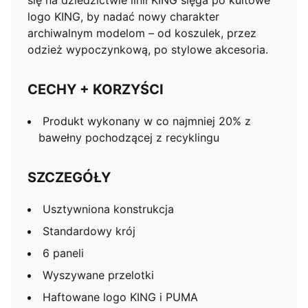
się na dziedzictwie linii KING sięga po kultowe
logo KING, by nadać nowy charakter
archiwalnym modelom – od koszulek, przez
odzież wypoczynkową, po stylowe akcesoria.
CECHY + KORZYŚCI
Produkt wykonany w co najmniej 20% z
bawełny pochodzącej z recyklingu
SZCZEGÓŁY
Usztywniona konstrukcja
Standardowy krój
6 paneli
Wyszywane przelotki
Haftowane logo KING i PUMA