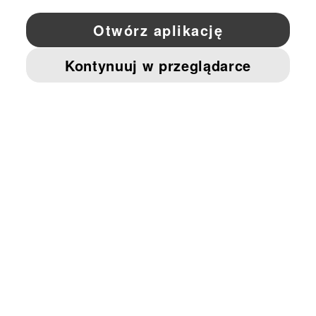
YouTube
Twitter
Pinterest
Instagram
Facebo
© PUMA EUROPE GMBH, 2026. WSZYSTKIE PRAWA ZASTRZEŻONE
NADRUK FIRMOWY I DANE PRAWNE