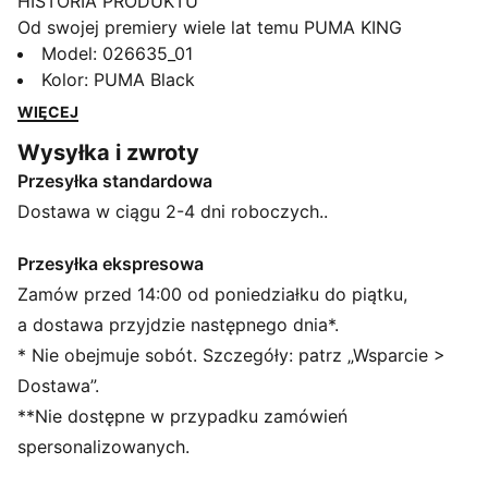
HISTORIA PRODUKTU
Od swojej premiery wiele lat temu PUMA KING
pozostaje ikoną kultury piłkarskiej. Ta głęboko
Model
:
026635_01
zakorzeniona w DNA PUMA kolekcja opierająca się na
Kolor
:
PUMA Black
dziedzictwie linii KING sięga po kultowe logo KING, by
WIĘCEJ
nadać nowy charakter archiwalnym modelom – od
Wysyłka i zwroty
koszulek, przez odzież wypoczynkową, po stylowe
Przesyłka standardowa
akcesoria.
CECHY + KORZYŚCI
Dostawa w ciągu 2-4 dni roboczych..
Produkt wykonany w co najmniej 20% z bawełny
pochodzącej z recyklingu
Przesyłka ekspresowa
SZCZEGÓŁY
Zamów przed 14:00 od poniedziałku do piątku,
Usztywniona konstrukcja
a dostawa przyjdzie następnego dnia*.
Standardowy krój
* Nie obejmuje sobót. Szczegóły: patrz „Wsparcie >
6 paneli
Dostawa”.
Wyszywane przelotki
**Nie dostępne w przypadku zamówień
Haftowane logo KING i PUMA
Zaokrąglony daszek
spersonalizowanych.
Regulowane zapięcie na pasek z metalową sprzączką