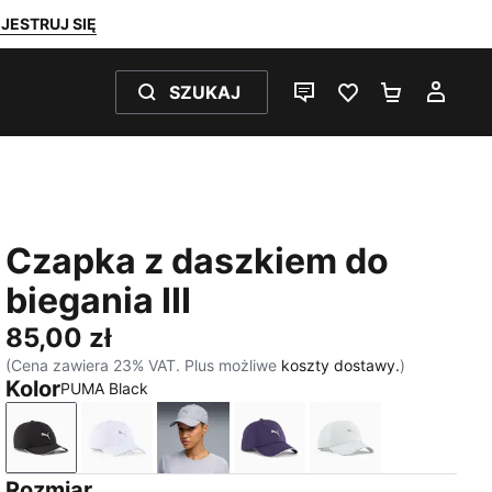
JESTRUJ SIĘ
SZUKAJ
CZAT NA ŻYWO
ULUBIONE 0
KOSZYK 
MOJ
Czapka z daszkiem do
biegania III
85,00 zł
(Cena zawiera 23% VAT. Plus możliwe
koszty dostawy.
)
Kolor
PUMA Black
PUMA Black
PUMA White
Vibrant Silver
Deep Plum
Créme De Mint
Rozmiar