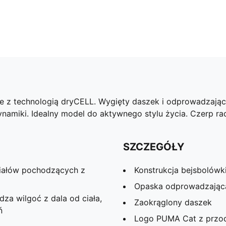
pce z technologią dryCELL. Wygięty daszek i odprowadzają
amiki. Idealny model do aktywnego stylu życia. Czerp r
SZCZEGÓŁY
riałów pochodzących z
Konstrukcja bejsbolówk
Opaska odprowadzając
za wilgoć z dala od ciała,
Zaokrąglony daszek
ń
Logo PUMA Cat z przo