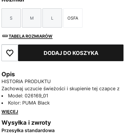
S
M
L
OSFA
Rozmiar
Rozmiar
Rozmiar
Rozmiar
TABELA ROZMIARÓW
DODAJ DO KOSZYKA
Dodaj do ulubionych
Opis
HISTORIA PRODUKTU
Zachowaj uczucie świeżości i skupienie tej czapce z
technologią dryCELL. Wygięty daszek i
Model
:
026169_01
odprowadzająca wilgoć opaska przeciwpotna
Kolor
:
PUMA Black
zapewniają ochłodę, a odblaskowe logo PUMA Cat
WIĘCEJ
dodaje dynamiki. Idealny model do aktywnego stylu
Wysyłka i zwroty
życia. Czerp radość z biegania razem z PUMA.
Przesyłka standardowa
CECHY + KORZYŚCI