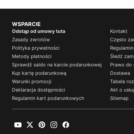
WSPARCIE
Odstąp od umowy tuta
Kontakt
Zasady zwrotów
Często za
Polityka prywatności
Regulamin
Metody płatności
Śledź zam
Sprawdź saldo na karcie podarunkowej
Prawo do 
Kup kartę podarunkową
Dostawa
Warunki promocji
Tabela ro
Deklaracja dostępności
Akt o usł
Regulamin kart podarunkowych
Sitemap
YouTube
Twitter
Pinterest
Instagram
Facebook