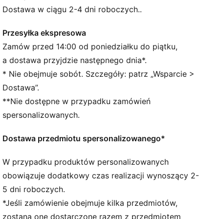
Produkt wykonany w co najmniej 50% z materiałów
Dostawa w ciągu 2-4 dni roboczych..
pochodzących z recyklingu
dryCELL: wydajna technologia, która odprowadza
Przesyłka ekspresowa
wilgoć z dala od ciała, zapewniając uczucie suchości
Zamów przed 14:00 od poniedziałku do piątku,
podczas ćwiczeń
a dostawa przyjdzie następnego dnia*.
SZCZEGÓŁY
* Nie obejmuje sobót. Szczegóły: patrz „Wsparcie >
Konstrukcja bejsbolówki
Dostawa”.
Opaska odprowadzająca wilgoć
**Nie dostępne w przypadku zamówień
Zaokrąglony daszek
Logo PUMA Cat z przodu
spersonalizowanych.
Charakterystyczne detale marki PUMA
Dostawa przedmiotu spersonalizowanego*
W przypadku produktów personalizowanych
obowiązuje dodatkowy czas realizacji wynoszący 2-
5 dni roboczych.
*Jeśli zamówienie obejmuje kilka przedmiotów,
zostaną one dostarczone razem z przedmiotem