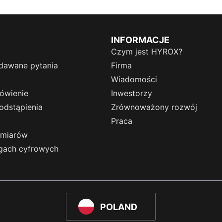
INFORMACJE
Czym jest HYROX?
dawane pytania
Firma
Wiadomości
ówienie
Inwestorzy
odstąpienia
Zrównoważony rozwój
Praca
zmiarów
ugach cyfrowych
POLAND