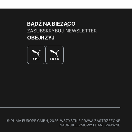
BĄDŹ NA BIEŻĄCO
ZASUBSKRYBUJ NEWSLETTER
OBEJRZYJ
NAJLEPSZY SPOSÓB NA ZAKUPY
© PUMA EUROPE GMBH, 2026. WSZYSTKIE PRAWA ZASTRZEŻONE
NADRUK FIRMOWY I DANE PRAWNE