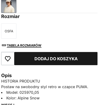
Alpine Snow
Rozmiar
OSFA
Rozmiar
TABELA ROZMIARÓW
DODAJ DO KOSZYKA
Dodaj do ulubionych
Opis
HISTORIA PRODUKTU
Postaw na swobodny styl retro w czapce PUMA.
Dzięki dopasowanemu krojowi, wygiętemu daszkowi
Model
:
025970_05
i regulowanemu zapięciu na pasek jest to idealne
Kolor
:
Alpine Snow
akcesorium do swobodnych stylizacji. Odkryj ten
WIĘCEJ