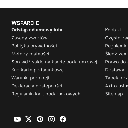
WSPARCIE
Odstąp od umowy tuta
Kontakt
Zasady zwrotów
Często za
Polityka prywatności
Regulamin
Metody płatności
Śledź zam
Sprawdź saldo na karcie podarunkowej
Prawo do 
Kup kartę podarunkową
Dostawa
Warunki promocji
Tabela ro
Deklaracja dostępności
Akt o usł
Regulamin kart podarunkowych
Sitemap
YouTube
Twitter
Pinterest
Instagram
Facebook