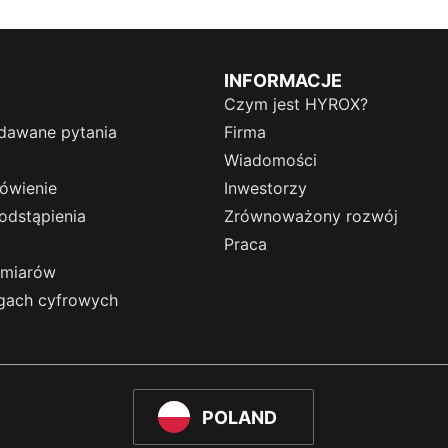
INFORMACJE
Czym jest HYROX?
dawane pytania
Firma
Wiadomości
ówienie
Inwestorzy
odstąpienia
Zrównoważony rozwój
Praca
zmiarów
ugach cyfrowych
POLAND