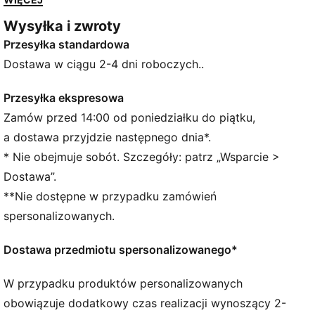
luźny fason i wyróżnij się z tłumu za każdym razem,
Wysyłka i zwroty
gdy będziesz mieć ją na głowie.
Przesyłka standardowa
SZCZEGÓŁY
Luźny krój
Dostawa w ciągu 2-4 dni roboczych..
Usztywniona konstrukcja
6-panelowa konstrukcja z haftowanymi przelotkami
Przesyłka ekspresowa
Zaokrąglony daszek
Zamów przed 14:00 od poniedziałku do piątku,
Charakterystyczne detale marki PUMA
a dostawa przyjdzie następnego dnia*.
* Nie obejmuje sobót. Szczegóły: patrz „Wsparcie >
Dostawa”.
**Nie dostępne w przypadku zamówień
spersonalizowanych.
Dostawa przedmiotu spersonalizowanego*
W przypadku produktów personalizowanych
obowiązuje dodatkowy czas realizacji wynoszący 2-