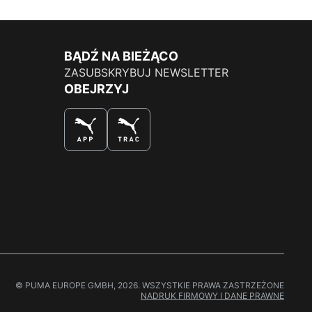
BĄDŹ NA BIEŻĄCO
ZASUBSKRYBUJ NEWSLETTER
OBEJRZYJ
NAJLEPSZY SPOSÓB NA ZAKUPY
© PUMA EUROPE GMBH, 2026. WSZYSTKIE PRAWA ZASTRZEŻONE
NADRUK FIRMOWY I DANE PRAWNE