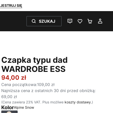
JESTRUJ SIĘ
SZUKAJ
CZAT NA ŻYWO
ULUBIONE 0
KOSZYK 
MOJ
Czapka typu dad
WARDROBE ESS
94,00 zł
Cena początkowa
:
109,00 zł
Najniższa cena z ostatnich 30 dni przed obniżką
:
69,00 zł
(Cena zawiera 23% VAT. Plus możliwe
koszty dostawy.
)
Kolor
Alpine Snow