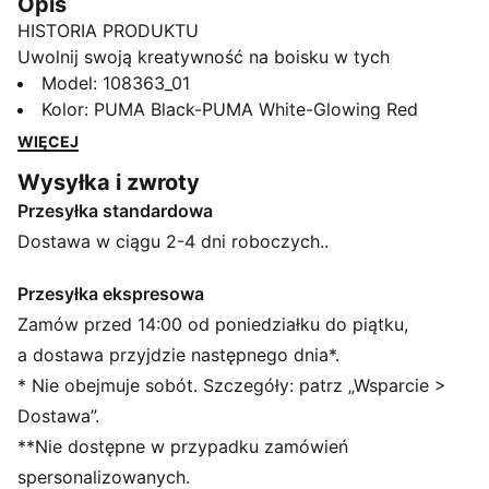
Opis
HISTORIA PRODUKTU
Uwolnij swoją kreatywność na boisku w tych
dynamicznych butach. W modelu tym wykorzystano
Model
:
108363_01
elastyczną przędzę z 4-kierunkowym stretchem,
Kolor
:
PUMA Black-PUMA White-Glowing Red
wzmocnienie PWRTAPE dające stabilność i
WIĘCEJ
technologię GripControl zapewniającą doskonałe
Wysyłka i zwroty
prowadzenie piłki. Graj ze sznurowadłami lub bez nich
Przesyłka standardowa
i pewnie pokonuj miękkie, naturalne nawierzchnie.
CECHY + KORZYŚCI
Dostawa w ciągu 2-4 dni roboczych..
Cholewka wykonana w co najmniej 20% z materiałów
pochodzących z recyklingu
Przesyłka ekspresowa
DOPASOWANIE 1: bardzo rozciągliwy materiał bazowy
Zamów przed 14:00 od poniedziałku do piątku,
cholewki w połączeniu z elastycznym dzianinowym
a dostawa przyjdzie następnego dnia*.
kołnierzem zapewniają doskonałe dopasowanie i
* Nie obejmuje sobót. Szczegóły: patrz „Wsparcie >
wsparcie
Dostawa”.
DOPASOWANIE 2: PWRTAPE w poprzek śródstopia
**Nie dostępne w przypadku zamówień
zapewnia idealne dopasowanie i stabilność
UMIEJĘTNOŚCI: Połączenie wypukłych linii siateczki i
spersonalizowanych.