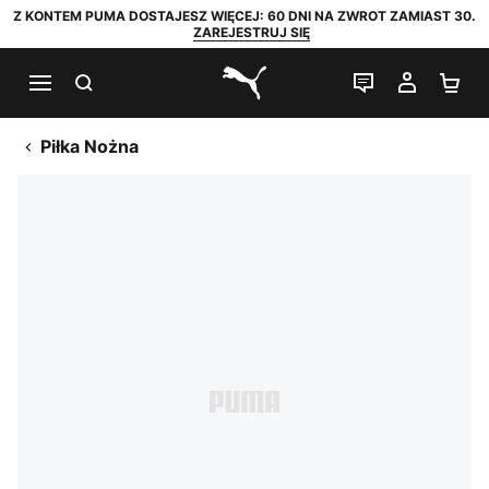
Z KONTEM PUMA DOSTAJESZ WIĘCEJ: 60 DNI NA ZWROT ZAMIAST 30.
ZAREJESTRUJ SIĘ
SZUKAJ
CZAT NA Ż
MOJE 
KO
PUMA.com
Piłka Nożna