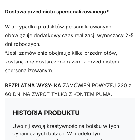
technologii GripControl zwiększających przyczepność
i kontrolę nad piłką
Dostawa przedmiotu spersonalizowanego*
SZCZEGÓŁY
Wypukłe linie siateczki i technologia GripControl
W przypadku produktów personalizowanych
zwiększają przyczepność i kontrolę nad piłką,
obowiązuje dodatkowy czas realizacji wynoszący 2-5
zapewniając lepsze wyczucie
dni roboczych.
Wzmocnienie PWRTAPE w śródstopiu zapewniające
*Jeśli zamówienie obejmuje kilka przedmiotów,
ścisłe dopasowanie, stabilność i większą wydajność
zostaną one dostarczone razem z przedmiotem
Bardzo rozciągliwa cholewka z przędzy z 4-
spersonalizowanym.
kierunkowym stretchem i elastyczny kołnierz z
dzianiny zapewniają doskonałe dopasowanie i
BEZPŁATNA WYSYŁKA
ZAMÓWIEŃ POWYŻEJ 230 zl.
wsparcie
Lekka podeszwa zewnętrzna z TPU z wkręcanymi
60 DNI NA ZWROT TYLKO Z KONTEM PUMA.
metalowymi korkami
Graj ze sznurowadłami lub bez
HISTORIA PRODUKTU
MxSG: Odpowiednie do użytku na miękkich
powierzchniach naturalnych
Uwolnij swoją kreatywność na boisku w tych
dynamicznych butach. W modelu tym