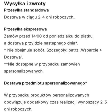
Wysyłka i zwroty
SZCZEGÓŁY
Przesyłka standardowa
Standardowa szerokość
Syntetyczna cholewka
Dostawa w ciągu 2-4 dni roboczych..
Sznurowane zapięcie
Płyta PEBAX na pełnej długości
Przesyłka ekspresowa
Produkt zalecany dla osób z wrodzoną pronacją
Zamów przed 14:00 od poniedziałku do piątku,
Charakterystyczne detale marki PUMA
a dostawa przyjdzie następnego dnia*.
* Nie obejmuje sobót. Szczegóły: patrz „Wsparcie >
Dostawa”.
**Nie dostępne w przypadku zamówień
spersonalizowanych.
Dostawa przedmiotu spersonalizowanego*
W przypadku produktów personalizowanych
obowiązuje dodatkowy czas realizacji wynoszący 2-5
dni roboczych.