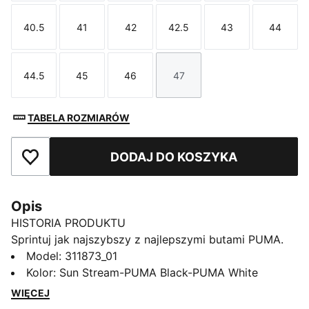
40.5
41
42
42.5
43
44
Rozmiar
Rozmiar
Rozmiar
Rozmiar
Rozmiar
Rozmi
44.5
45
46
47
Rozmiar
Rozmiar
Rozmiar
Rozmiar
TABELA ROZMIARÓW
DODAJ DO KOSZYKA
Dodaj do ulubionych
Opis
HISTORIA PRODUKTU
Sprintuj jak najszybszy z najlepszymi butami PUMA.
Płytka PEBAX na całej długości zapewnia wybuchowe
Model
:
311873_01
przyspieszenie, a syntetyczna cholewka daje
Kolor
:
Sun Stream-PUMA Black-PUMA White
doskonałe wsparcie. Przygotuj się na bicie rekordów i
WIĘCEJ
pozostawienie konkurencji daleko w tyle.