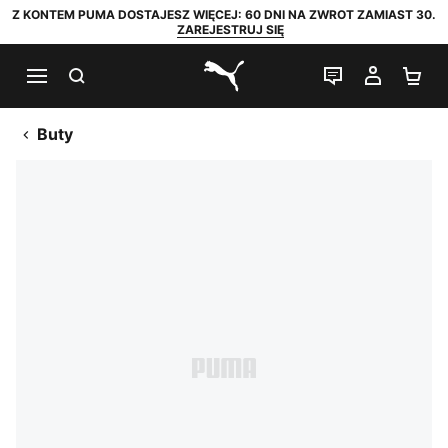
Z KONTEM PUMA DOSTAJESZ WIĘCEJ: 60 DNI NA ZWROT ZAMIAST 30.
ZAREJESTRUJ SIĘ
SZUKAJ
CZAT NA Ż
MOJE 
KO
PUMA.com
Buty