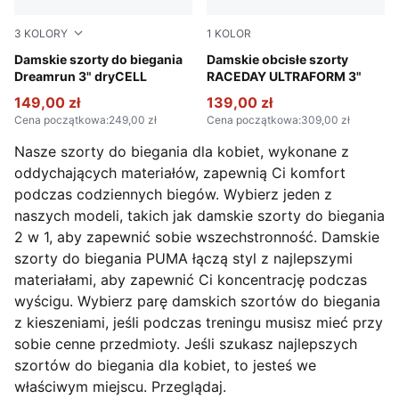
3
KOLORY
1
KOLOR
Apple Spritz
Damskie szorty do biegania
Puma Black
Damskie obcisłe szorty
Dreamrun 3" dryCELL
RACEDAY ULTRAFORM 3"
149,00 zł
139,00 zł
Cena początkowa
:
249,00 zł
Cena początkowa
:
309,00 zł
Nasze szorty do biegania dla kobiet, wykonane z
oddychających materiałów, zapewnią Ci komfort
podczas codziennych biegów. Wybierz jeden z
naszych modeli, takich jak damskie szorty do biegania
2 w 1, aby zapewnić sobie wszechstronność. Damskie
szorty do biegania PUMA łączą styl z najlepszymi
materiałami, aby zapewnić Ci koncentrację podczas
wyścigu. Wybierz parę damskich szortów do biegania
z kieszeniami, jeśli podczas treningu musisz mieć przy
sobie cenne przedmioty. Jeśli szukasz najlepszych
szortów do biegania dla kobiet, to jesteś we
właściwym miejscu. Przeglądaj.