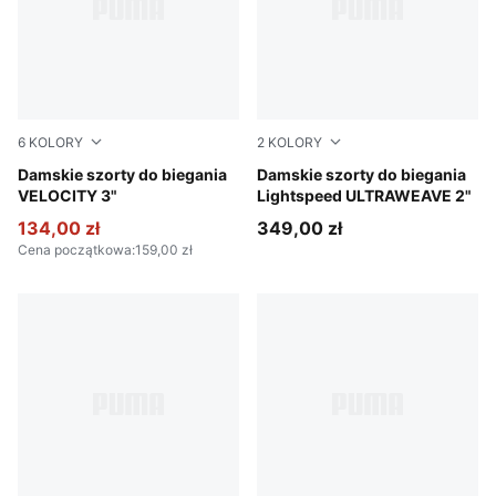
6
KOLORY
2
KOLORY
Ruby Shimmer
Damskie szorty do biegania
Apple Spritz
Damskie szorty do biegania
VELOCITY 3"
Lightspeed ULTRAWEAVE 2"
134,00 zł
349,00 zł
Cena początkowa
:
159,00 zł