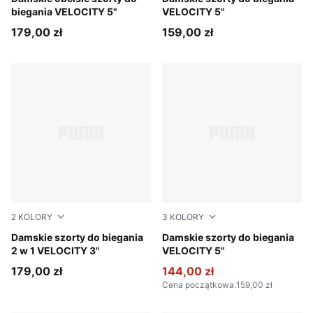
biegania VELOCITY 5"
VELOCITY 5"
179,00 zł
159,00 zł
2
KOLORY
3
KOLORY
Light Lavender
Damskie szorty do biegania
Gray Sky
Damskie szorty do biegania
2 w 1 VELOCITY 3"
VELOCITY 5"
179,00 zł
144,00 zł
Cena początkowa
:
159,00 zł