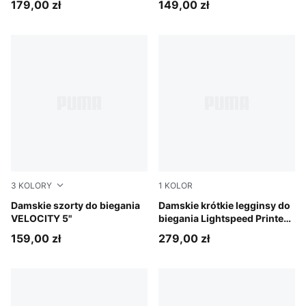
179,00 zł
149,00 zł
3
KOLORY
1
KOLOR
Puma Black
Damskie szorty do biegania
Inky Depths
Damskie krótkie legginsy do
VELOCITY 5"
biegania Lightspeed Printed
3"
159,00 zł
279,00 zł