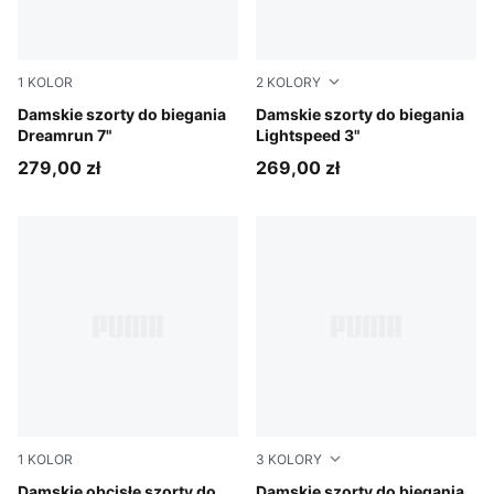
1
KOLOR
2
KOLORY
Puma Black
Damskie szorty do biegania
Puma Black
Damskie szorty do biegania
Dreamrun 7"
Lightspeed 3"
279,00 zł
269,00 zł
1
KOLOR
3
KOLORY
Puma Black
Damskie obcisłe szorty do
Créme De Mint
Damskie szorty do biegania