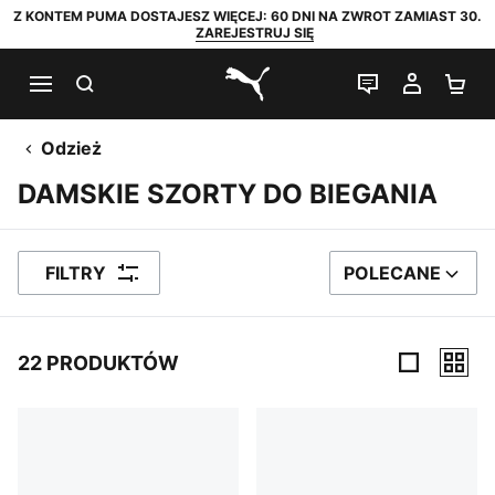
Z KONTEM PUMA DOSTAJESZ WIĘCEJ: 60 DNI NA ZWROT ZAMIAST 30.
ZAREJESTRUJ SIĘ
SZUKAJ
CZAT NA Ż
MOJE 
KO
PUMA.com
Odzież
DAMSKIE SZORTY DO BIEGANIA
FILTRY
POLECANE
SORTUJ WEDŁUG
22 PRODUKTÓW
22 PRODUKTÓW