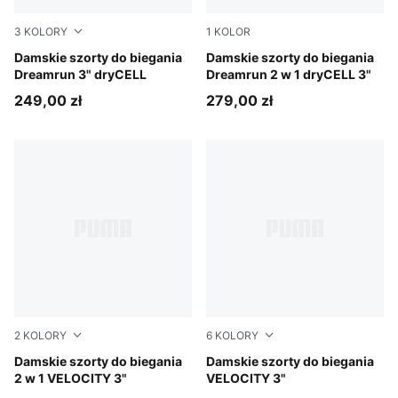
3
KOLORY
1
KOLOR
Light Lavender
Damskie szorty do biegania
Puma Black
Damskie szorty do biegania
Dreamrun 3" dryCELL
Dreamrun 2 w 1 dryCELL 3"
249,00 zł
279,00 zł
2
KOLORY
6
KOLORY
Puma Black
Damskie szorty do biegania
Light Lavender
Damskie szorty do biegania
2 w 1 VELOCITY 3"
VELOCITY 3"