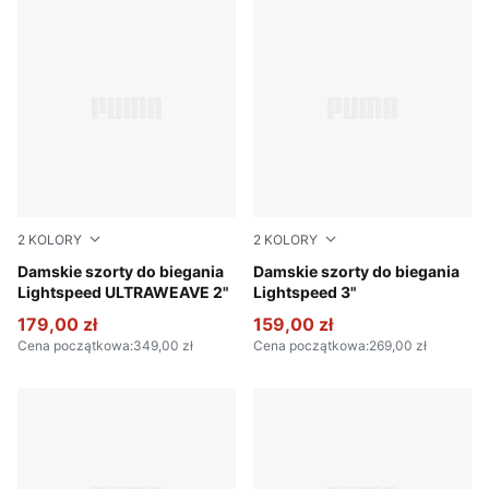
2
KOLORY
2
KOLORY
Puma Black
Damskie szorty do biegania
Baltic Sea Blue
Damskie szorty do biegania
Lightspeed ULTRAWEAVE 2"
Lightspeed 3"
179,00 zł
159,00 zł
Cena początkowa
:
349,00 zł
Cena początkowa
:
269,00 zł