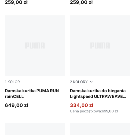
259,00 zł
259,00 zł
1
KOLOR
2
KOLORY
Puma Black
Damska kurtka PUMA RUN
Silver Mist-AOP
Damska kurtka do biegania
rainCELL
Lightspeed ULTRAWEAVE
Graphic
649,00 zł
334,00 zł
Cena początkowa
:
699,00 zł