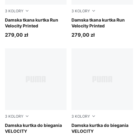
3
KOLORY
3
KOLORY
Créme De Mint
Damska tkana kurtka Run
Puma Black
Damska tkana kurtka Run
Velocity Printed
Velocity Printed
279,00 zł
279,00 zł
3
KOLORY
3
KOLORY
Light Lavender
Damska kurtka do biegania
Puma Black
Damska kurtka do biegania
VELOCITY
VELOCITY