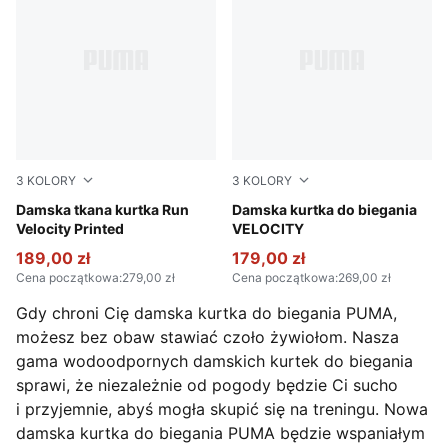
3
KOLORY
3
KOLORY
Apple Spritz
Damska tkana kurtka Run
Pure Pink
Damska kurtka do biegania
Velocity Printed
VELOCITY
189,00 zł
179,00 zł
Cena początkowa
:
279,00 zł
Cena początkowa
:
269,00 zł
Gdy chroni Cię damska kurtka do biegania PUMA,
możesz bez obaw stawiać czoło żywiołom. Nasza
gama wodoodpornych damskich kurtek do biegania
sprawi, że niezależnie od pogody będzie Ci sucho
i przyjemnie, abyś mogła skupić się na treningu. Nowa
damska kurtka do biegania PUMA będzie wspaniałym