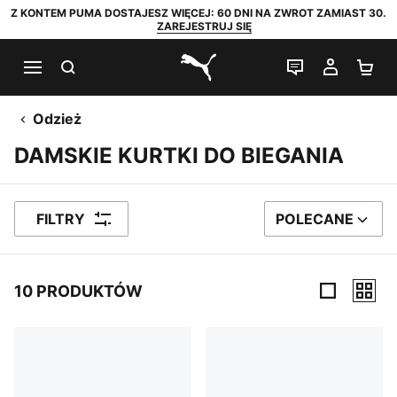
Z KONTEM PUMA DOSTAJESZ WIĘCEJ: 60 DNI NA ZWROT ZAMIAST 30.
ZAREJESTRUJ SIĘ
SZUKAJ
CZAT NA Ż
MOJE 
KO
PUMA.com
Odzież
DAMSKIE KURTKI DO BIEGANIA
FILTRY
POLECANE
SORTUJ WEDŁUG
10 PRODUKTÓW
10 PRODUKTÓW