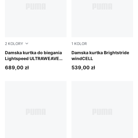
2
KOLORY
1
KOLOR
Inky Depths
Damska kurtka do biegania
Créme De Mint
Damska kurtka Brightstride
Lightspeed ULTRAWEAVE
windCELL
Graphic
689,00 zł
539,00 zł