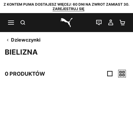
Z KONTEM PUMA DOSTAJESZ WIĘCEJ: 60 DNI NA ZWROT ZAMIAST 30.
ZAREJESTRUJ SIĘ
SZUKAJ
CZAT NA Ż
MOJE 
KO
PUMA.com
Dziewczynki
BIELIZNA
0 PRODUKTÓW
0 PRODUKTÓW