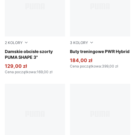
2
KOLORY
3
KOLORY
Puma Black
Damskie obcisłe szorty
PUMA White-Apple Spritz-
Buty treningowe PWR Hybrid
PUMA SHAPE 3"
184,00 zł
129,00 zł
Cena początkowa
:
399,00 zł
Cena początkowa
:
169,00 zł