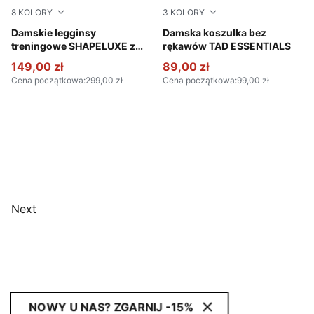
8
KOLORY
3
KOLORY
Sandstone
Damskie legginsy
Puma White
Damska koszulka bez
treningowe SHAPELUXE z
rękawów TAD ESSENTIALS
wysokim stanem
149,00 zł
89,00 zł
Cena początkowa
:
299,00 zł
Cena początkowa
:
99,00 zł
Next
NOWY U NAS? ZGARNIJ -15%