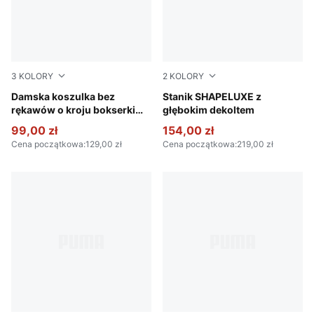
3
KOLORY
2
KOLORY
Puma Black
Damska koszulka bez
Puma Black
Stanik SHAPELUXE z
rękawów o kroju bokserki
głębokim dekoltem
CLOUDSPUN
99,00 zł
154,00 zł
Cena początkowa
:
129,00 zł
Cena początkowa
:
219,00 zł