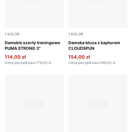
1
KOLOR
1
KOLOR
Puma Black
Damskie szorty treningowe
Fresh Water
Damska bluza z kapturem
PUMA STRONG 3"
CLOUDSPUN
114,00 zł
154,00 zł
Cena początkowa
:
179,00 zł
Cena początkowa
:
249,00 zł