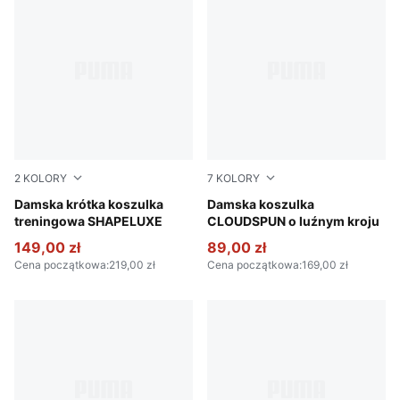
2
KOLORY
7
KOLORY
Puma Black
Damska krótka koszulka
Fresh Water
Damska koszulka
treningowa SHAPELUXE
CLOUDSPUN o luźnym kroju
149,00 zł
89,00 zł
Cena początkowa
:
219,00 zł
Cena początkowa
:
169,00 zł