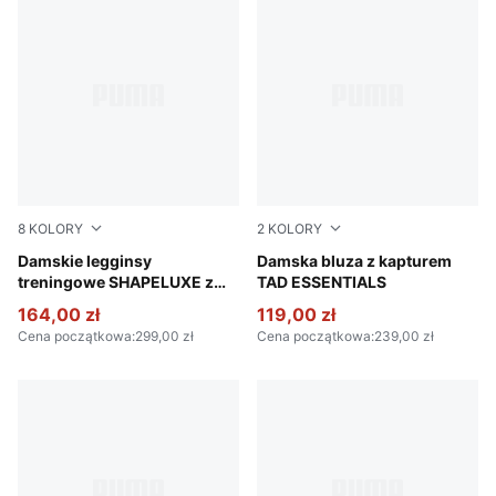
8
KOLORY
2
KOLORY
Plum Wine
Damskie legginsy
Puma Black
Damska bluza z kapturem
treningowe SHAPELUXE z
TAD ESSENTIALS
wysokim stanem
164,00 zł
119,00 zł
Cena początkowa
:
299,00 zł
Cena początkowa
:
239,00 zł