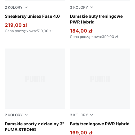
2
KOLORY
3
KOLORY
Cool Light Gray-PUMA Black-Lux Lime
Sneakersy unisex Fuse 4.0
PUMA White-Fresh Water-Bal
Damskie buty treningowe
PWR Hybrid
219,00 zł
184,00 zł
Cena początkowa
:
519,00 zł
Cena początkowa
:
399,00 zł
2
KOLORY
3
KOLORY
Ruby Shimmer
Damskie szorty z dzianiny 3"
Baltic Sea Blue-Lux Lime-P
Buty treningowe PWR Hybrid
PUMA STRONG
169,00 zł