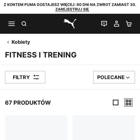
Z KONTEM PUMA DOSTAJESZ WIĘCEJ: 60 DNI NA ZWROT ZAMIAST 30.
ZAREJESTRUJ SIĘ
SZUKAJ
CZAT NA Ż
MOJE 
KO
PUMA.com
Kobiety
FITNESS I TRENING
FILTRY
POLECANE
SORTUJ WEDŁUG
67 PRODUKTÓW
67 PRODUKTÓW