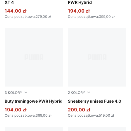
XT 4
PWR Hybrid
144,00 zł
194,00 zł
Cena początkowa
:
279,00 zł
Cena początkowa
:
399,00 zł
3
KOLORY
2
KOLORY
PUMA Black-Cool Dark Gray-Amarena
Buty treningowe PWR Hybrid
PUMA Black-Cast Iron-Gum
Sneakersy unisex Fuse 4.0
194,00 zł
209,00 zł
Cena początkowa
:
399,00 zł
Cena początkowa
:
519,00 zł