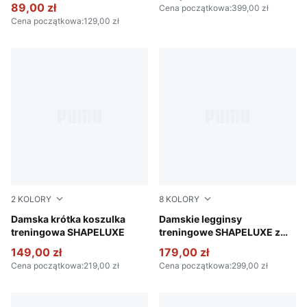
89,00 zł
Cena początkowa
:
399,00 zł
Cena początkowa
:
129,00 zł
2
KOLORY
8
KOLORY
Deep Plum
Damska krótka koszulka
Baltic Sea Blue
Damskie legginsy
treningowa SHAPELUXE
treningowe SHAPELUXE z
wysokim stanem
149,00 zł
179,00 zł
Cena początkowa
:
219,00 zł
Cena początkowa
:
299,00 zł