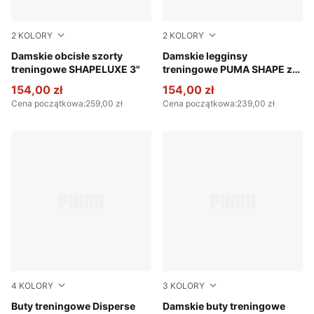
2
KOLORY
2
KOLORY
Deep Plum
Damskie obcisłe szorty
Puma Black
Damskie legginsy
treningowe SHAPELUXE 3"
treningowe PUMA SHAPE z
wysokim stanem
154,00 zł
154,00 zł
Cena początkowa
:
259,00 zł
Cena początkowa
:
239,00 zł
4
KOLORY
3
KOLORY
PUMA Black-PUMA White
Buty treningowe Disperse
PUMA Black-Ruby Shimmer-P
Damskie buty treningowe