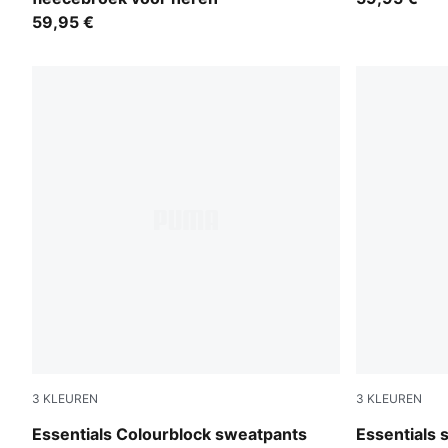
59,95 €
3
KLEUREN
3
KLEUREN
Puma Black
Midnight Pet
Essentials Colourblock sweatpants
Essentials