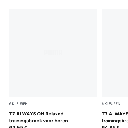
366 producten
6
KLEUREN
6
KLEUREN
Mouse Gray
Puma Black
T7 ALWAYS ON Relaxed
T7 ALWAYS
trainingsbroek voor heren
trainingsbr
64,95 €
64,95 €