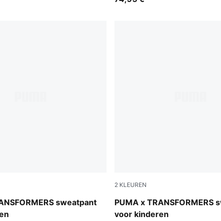
2
KLEUREN
Heather
Puma Black
ANSFORMERS sweatpant
PUMA x TRANSFORMERS s
ren
voor kinderen