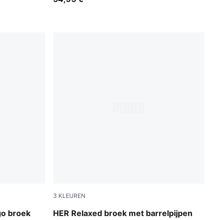
3
KLEUREN
Chai Latte
go broek
HER Relaxed broek met barrelpijpen