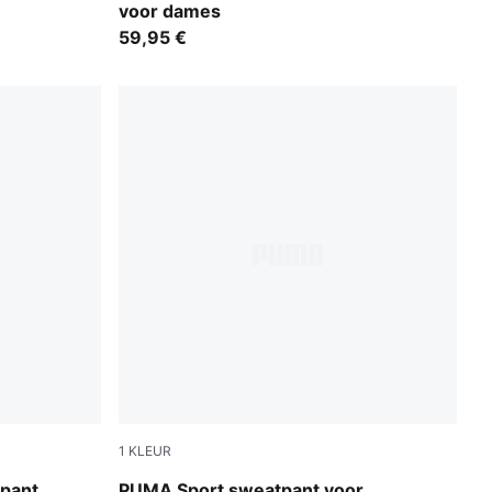
voor dames
59,95 €
1
KLEUR
Puma Black
tpant
PUMA Sport sweatpant voor