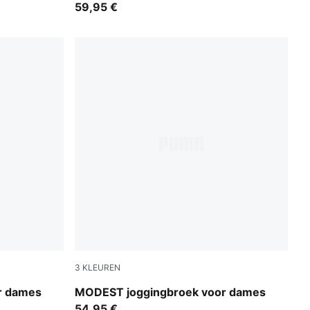
59,95 €
3
KLEUREN
Misty Pink
r dames
MODEST joggingbroek voor dames
54,95 €