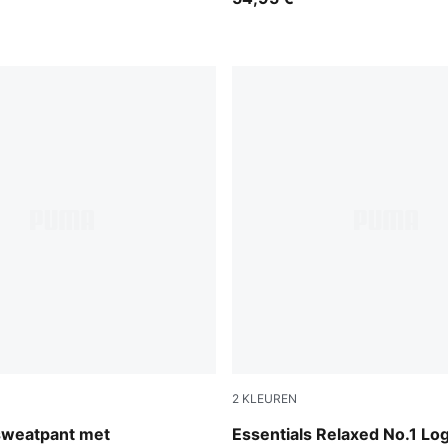
2
KLEUREN
rol
Medium Gray Heather
 sweatpant met
Essentials Relaxed No.1 Lo