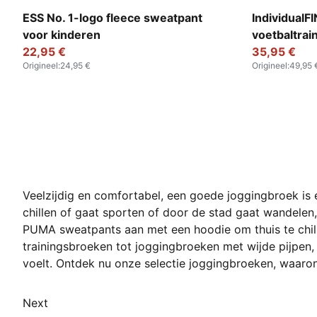
Emerald Ice
PUMA Black-
ESS No. 1-logo fleece sweatpant
IndividualF
voor kinderen
voetbaltrai
22,95 €
35,95 €
Origineel
:
24,95 €
Origineel
:
49,95 
Veelzijdig en comfortabel, een goede joggingbroek is e
chillen of gaat sporten of door de stad gaat wandelen
PUMA sweatpants aan met een hoodie om thuis te chill
trainingsbroeken tot joggingbroeken met wijde pijpen, 
voelt. Ontdek nu onze selectie joggingbroeken, waaron
Next