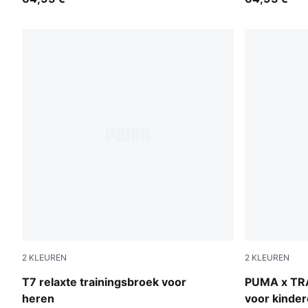
2
KLEUREN
2
KLEUREN
Puma Black
Light Gray 
T7 relaxte trainingsbroek voor
PUMA x TR
heren
voor kinde