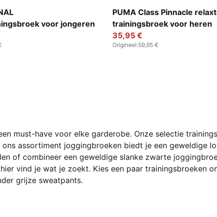
Mint Jelly-Glowing Red
New Navy
INAL
PUMA Class Pinnacle relax
ningsbroek voor jongeren
trainingsbroek voor heren
35,95 €
€
Origineel
:
59,95 €
en must-have voor elke garderobe. Onze selectie trainingsb
, ons assortiment joggingbroeken biedt je een geweldige lo
en of combineer een geweldige slanke zwarte joggingbroek 
hier vind je wat je zoekt. Kies een paar trainingsbroeken o
der grijze sweatpants.