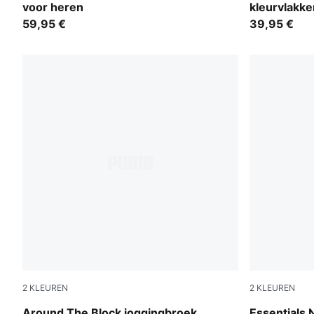
voor heren
kleurvlakke
59,95 €
39,95 €
2
KLEUREN
2
KLEUREN
Cool Weather
Medium Gra
Around The Block joggingbroek
Essentials 