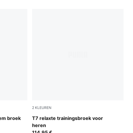
2
KLEUREN
set
Mouse Gray
hem broek
T7 relaxte trainingsbroek voor
heren
114,95 €