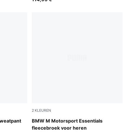
2
KLEUREN
Puma Black
weatpant
BMW M Motorsport Essentials
fleecebroek voor heren