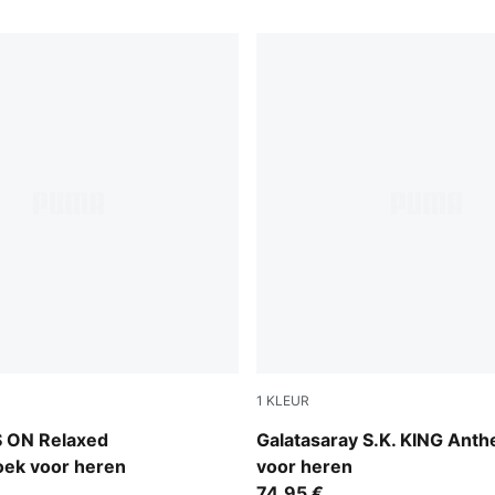
1
KLEUR
Flat Dark Gray-Summer Sun
 ON Relaxed
Galatasaray S.K. KING Ant
oek voor heren
voor heren
74,95 €