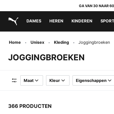
GA VAN 30 NAAR 6
DAMES
HEREN
KINDEREN
SPOR
PUMA.com
PUMA x TRANSFORMERS
PUMA x DORA THE EXPLORER
Makkelijk aan te trekken schoenen
Home
Unisex
Kleding
Joggingbroeken
JOGGINGBROEKEN
Maat
Kleur
Eigenschappen
Filters
366 PRODUCTEN