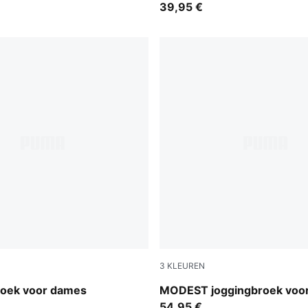
39,95 €
3
KLEUREN
Puma Black
oek voor dames
MODEST joggingbroek voo
54,95 €