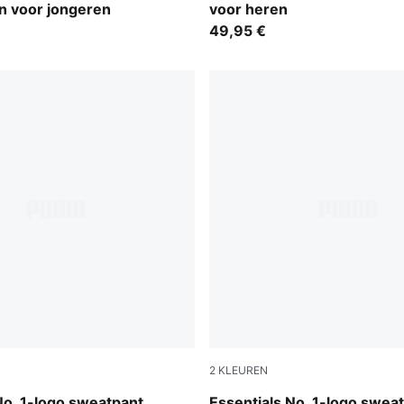
n voor jongeren
voor heren
49,95 €
2
KLEUREN
y Heather
Puma Black
No. 1-logo sweatpant
Essentials No. 1-logo swea