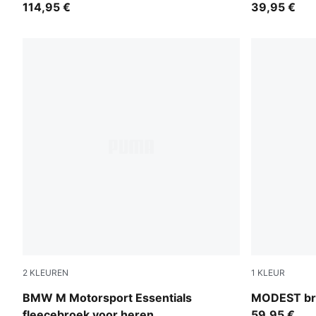
114,95 €
39,95 €
2
KLEUREN
1
KLEUR
Medium Gray Heather
Puma Black
BMW M Motorsport Essentials
MODEST br
fleecebroek voor heren
59,95 €