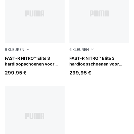
6
KLEUREN
6
KLEUREN
Ultra Red-Inky Depths-PUMA White
FAST-R NITRO™ Elite 3
Apple Spritz-Deep Plum
FAST-R NITRO™ Elite 3
hardloopschoenen voor
hardloopschoenen voor
dames
dames
299,95 €
299,95 €