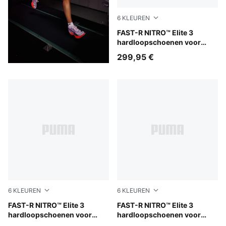
6
KLEUREN
Light Lavender-Ultra Red
FAST-R NITRO™ Elite 3
hardloopschoenen voor
heren
299,95 €
6
KLEUREN
6
KLEUREN
Light Lavender-Inky Depths-Ultra Red
FAST-R NITRO™ Elite 3
PUMA White-Chambray Blue
FAST-R NITRO™ Elite 3
hardloopschoenen voor
hardloopschoenen voor
dames
heren