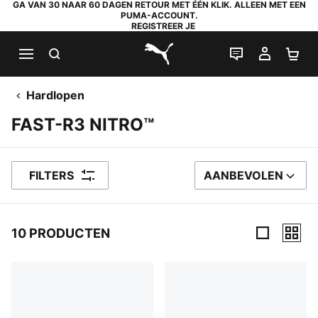
GA VAN 30 NAAR 60 DAGEN RETOUR MET ÉÉN KLIK. ALLEEN MET EEN
PUMA-ACCOUNT.
REGISTREER JE
ZOEKEN
LIVE CHAT
MIJN A
WI
PUMA.com
Hardlopen
FAST-R3 NITRO™
FILTERS
AANBEVOLEN
SORTEER OP
10 PRODUCTEN
10 producten