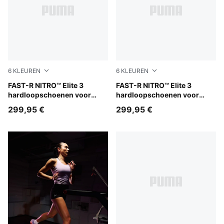
6
KLEUREN
6
KLEUREN
PUMA Black-Ultra Red
FAST-R NITRO™ Elite 3
PUMA Black-Light Lavender
FAST-R NITRO™ Elite 3
hardloopschoenen voor
hardloopschoenen voor
heren
dames
299,95 €
299,95 €