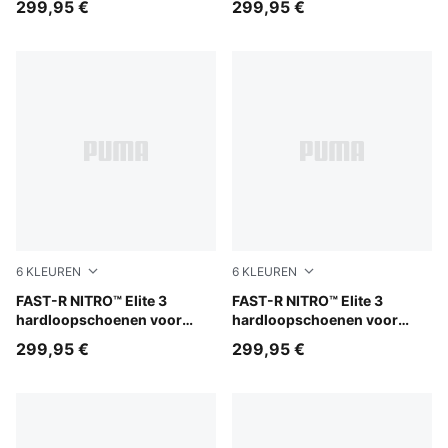
299,95 €
299,95 €
6
KLEUREN
6
KLEUREN
Ultra Red-Inky Depths
FAST-R NITRO™ Elite 3
PUMA White-Chambray Blue
FAST-R NITRO™ Elite 3
hardloopschoenen voor
hardloopschoenen voor
heren
dames
299,95 €
299,95 €