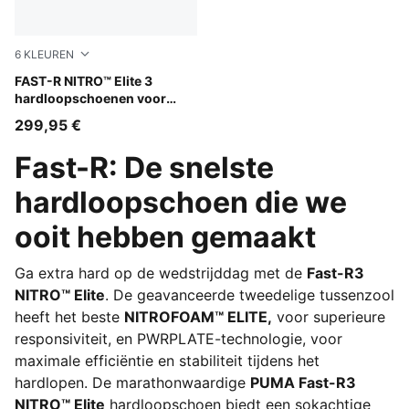
6
KLEUREN
Apple Spritz-Deep Plum
FAST-R NITRO™ Elite 3
hardloopschoenen voor
heren
299,95 €
Fast-R: De snelste
hardloopschoen die we
ooit hebben gemaakt
Ga extra hard op de wedstrijddag met de
Fast-R3
NITRO™ Elite
. De geavanceerde tweedelige tussenzool
heeft het beste
NITROFOAM™ ELITE,
voor superieure
responsiviteit, en PWRPLATE-technologie, voor
maximale efficiëntie en stabiliteit tijdens het
hardlopen. De marathonwaardige
PUMA Fast-R3
NITRO™ Elite
hardloopschoen biedt een sokachtige