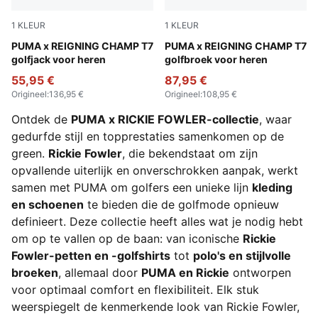
1
KLEUR
1
KLEUR
Green Terrain
PUMA x REIGNING CHAMP T7
Green Terrain
PUMA x REIGNING CHAMP T7
golfjack voor heren
golfbroek voor heren
55,95 €
87,95 €
Origineel
:
136,95 €
Origineel
:
108,95 €
Ontdek de
PUMA x RICKIE FOWLER-collectie
, waar
gedurfde stijl en topprestaties samenkomen op de
green.
Rickie Fowler
, die bekendstaat om zijn
opvallende uiterlijk en onverschrokken aanpak, werkt
samen met PUMA om golfers een unieke lijn
kleding
en schoenen
te bieden die de golfmode opnieuw
definieert. Deze collectie heeft alles wat je nodig hebt
om op te vallen op de baan: van iconische
Rickie
Fowler-petten en -golfshirts
tot
polo's en stijlvolle
broeken
, allemaal door
PUMA en Rickie
ontworpen
voor optimaal comfort en flexibiliteit. Elk stuk
weerspiegelt de kenmerkende look van Rickie Fowler,