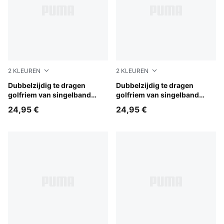
2
KLEUREN
2
KLEUREN
Bright White
Dubbelzijdig te dragen
Puma Black
Dubbelzijdig te dragen
golfriem van singelband
golfriem van singelband
heren
heren
24,95 €
24,95 €