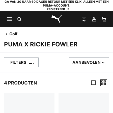
GA VAN 30 NAAR 60 DAGEN RETOUR MET ÉÉN KLIK. ALLEEN MET EEN
PUMA-ACCOUNT.
REGISTREER JE
ZOEKEN
LIVE CHAT
MIJN A
WI
PUMA.com
Golf
PUMA X RICKIE FOWLER
FILTERS
AANBEVOLEN
SORTEER OP
4 PRODUCTEN
4 producten