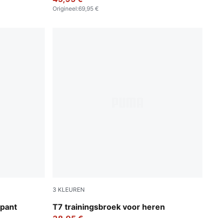
Origineel
:
69,95 €
3
KLEUREN
Chocolate Brown
tpant
T7 trainingsbroek voor heren