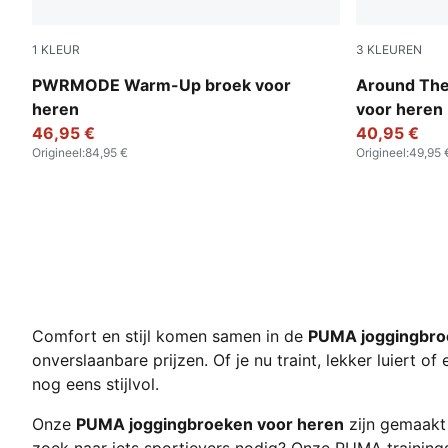
1
KLEUR
3
KLEUREN
Puma Black
Puma Black
PWRMODE Warm-Up broek voor
Around The
heren
voor heren
46,95 €
40,95 €
Origineel
:
84,95 €
Origineel
:
49,95 
Comfort en stijl komen samen in de
PUMA joggingbro
onverslaanbare prijzen. Of je nu traint, lekker luiert 
nog eens stijlvol.
Onze
PUMA joggingbroeken voor heren
zijn gemaakt 