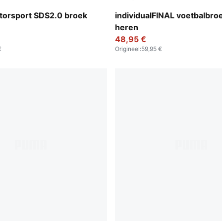
Deep Blue-PUMA White-Icy 
orsport SDS2.0 broek
individualFINAL voetbalbro
heren
48,95 €
€
Origineel
:
59,95 €