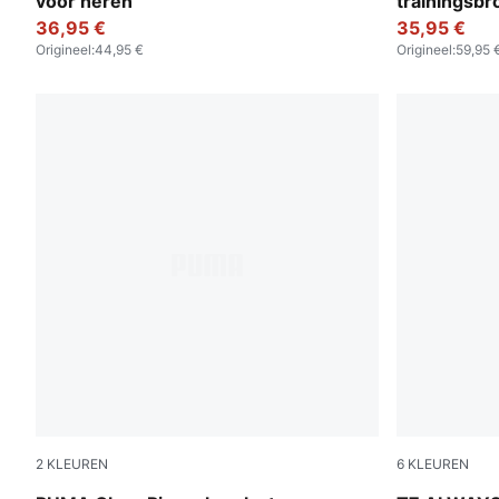
voor heren
trainingsbr
36,95 €
35,95 €
Origineel
:
44,95 €
Origineel
:
59,95 
2
KLEUREN
6
KLEUREN