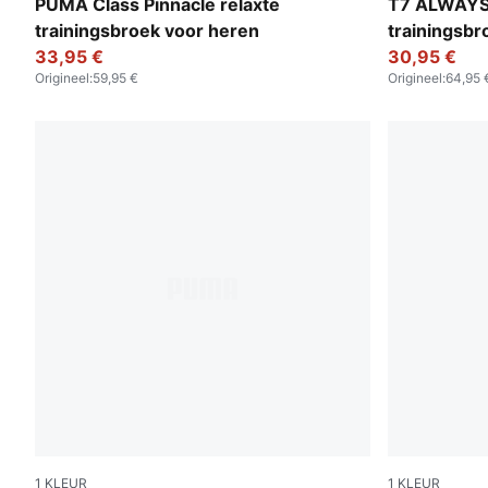
Emerald Ice
Chocolate 
PUMA Class Pinnacle relaxte
T7 ALWAYS
trainingsbroek voor heren
trainingsbr
33,95 €
30,95 €
Origineel
:
59,95 €
Origineel
:
64,95 
1
KLEUR
1
KLEUR