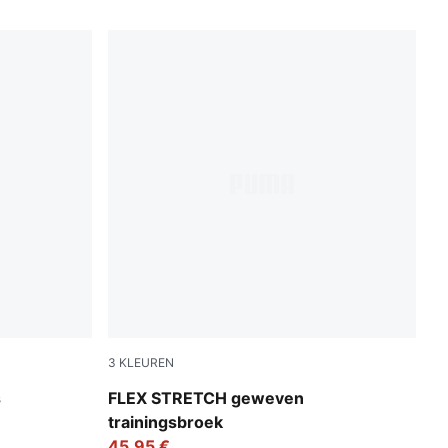
3
KLEUREN
Galactic Gray-Apple Spritz
s
FLEX STRETCH geweven
trainingsbroek
45,95 €