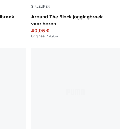
3
KLEUREN
Team Light Blue
lbroek
Around The Block joggingbroek
voor heren
40,95 €
Origineel
:
49,95 €