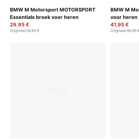
Puma Black
Puma Black
BMW M Motorsport MOTORSPORT
BMW M Mot
Essentials broek voor heren
voor heren
29,95 €
41,95 €
Origineel
:
59,95 €
Origineel
:
99,95 