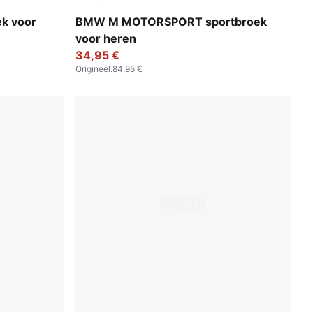
Blue
Puma Black
ek voor
BMW M MOTORSPORT sportbroek
voor heren
34,95 €
Origineel
:
84,95 €