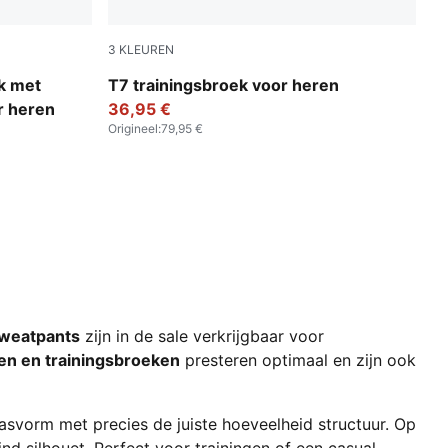
3
KLEUREN
New Navy
k met
T7 trainingsbroek voor heren
r heren
36,95 €
Origineel
:
79,95 €
weatpants
zijn in de sale verkrijgbaar voor
en en trainingsbroeken
presteren optimaal en zijn ook
svorm met precies de juiste hoeveelheid structuur. Op