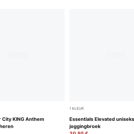
1
KLEUR
n-Tropical Blue
Puma Black
 City KING Anthem
Essentials Elevated unisek
 heren
joggingbroek
30,95 €