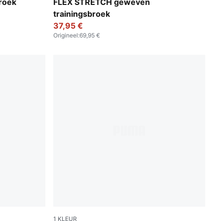
PUMA Black-Vibrant Green
roek
FLEX STRETCH geweven
trainingsbroek
37,95 €
Origineel
:
69,95 €
1
KLEUR