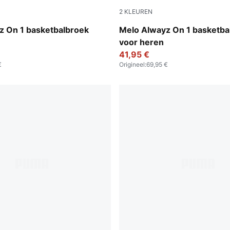
2
KLEUREN
Heather-PUMA Silver
PUMA Black-Glowing Red
z On 1 basketbalbroek
Melo Alwayz On 1 basketba
voor heren
41,95 €
€
Origineel
:
69,95 €