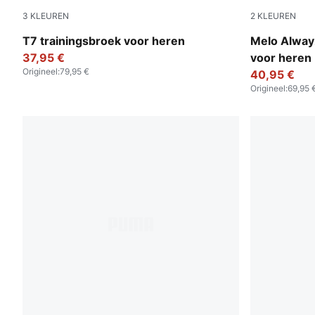
3
KLEUREN
2
KLEUREN
Puma Black
Light Gray 
T7 trainingsbroek voor heren
Melo Alway
37,95 €
voor heren
Origineel
:
79,95 €
40,95 €
Origineel
:
69,95 