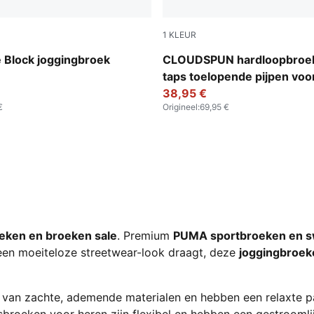
1
KLEUR
Puma Black
 Block joggingbroek
CLOUDSPUN hardloopbroe
taps toelopende pijpen voo
38,95 €
€
Origineel
:
69,95 €
eken en broeken sale
. Premium
PUMA sportbroeken en s
of een moeiteloze streetwear-look draagt, deze
joggingbroek
van zachte, ademende materialen en hebben een relaxte pa