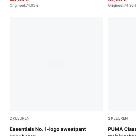
Origineel
:
74,95 €
Origineel
:
74,95 
2
KLEUREN
2
KLEUREN
Medium Gray Heather
New Navy
Essentials No. 1-logo sweatpant
PUMA Class 