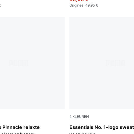
€
Origineel
:
49,95 €
2
KLEUREN
Puma Black
Pinnacle relaxte
Essentials No. 1-logo swea