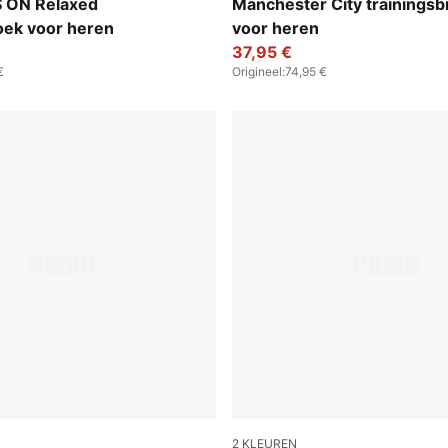
Brown
PUMA Black-PUMA Silver
 ON Relaxed
Manchester City trainingsb
oek voor heren
voor heren
37,95 €
€
Origineel
:
74,95 €
2
KLEUREN