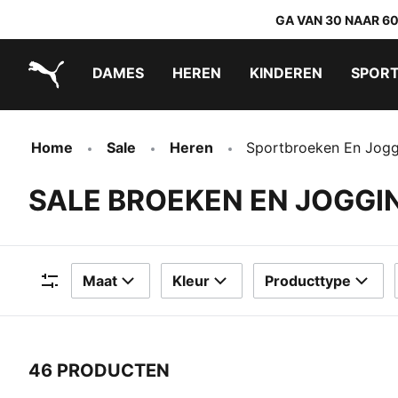
GA VAN 30 NAAR 6
DAMES
HEREN
KINDEREN
SPOR
PUMA.com
PUMA x TRANSFORMERS
PUMA x DORA THE EXPLORER
Makkelijk aan te trekken schoenen
Home
Sale
Heren
Sportbroeken En Jog
SALE BROEKEN EN JOGG
Maat
Kleur
Producttype
Filters
46 PRODUCTEN