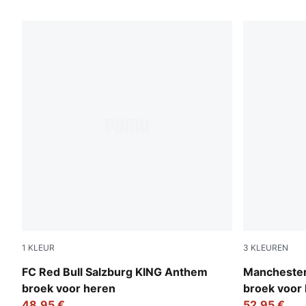
46 producten
1
KLEUR
3
KLEUREN
PUMA Black-Matte Puma Gold
Green Terrai
FC Red Bull Salzburg KING Anthem
Manchester
broek voor heren
broek voor
48,95 €
52,95 €