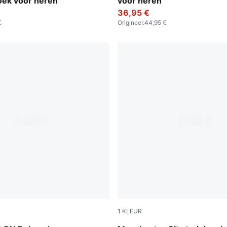
oek voor heren
voor heren
36,95 €
€
Origineel
:
44,95 €
1
KLEUR