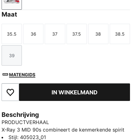
PUMA White-Gray Echo-For All Time Red
Maat
35.5
36
37
37.5
38
38.5
Maat
Maat
Maat
Maat
Maat
Maat
39
Maat
MATENGIDS
IN WINKELMAND
Toegevoegd aan favorieten
Beschrijving
PRODUCTVERHAAL
X-Ray 3 MID 90s combineert de kenmerkende spirit
van de jaren 90 met het dynamische randje van
Stijl
:
405023_01