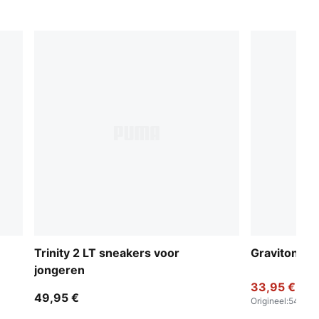
Trinity 2 LT sneakers voor
Graviton sn
jongeren
33,95 €
49,95 €
Origineel
:
54,95 €