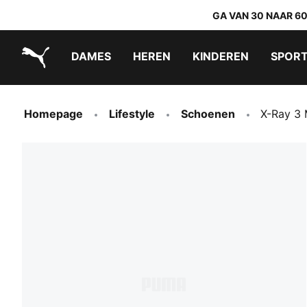
GA VAN 30 NAAR 6
DAMES
HEREN
KINDEREN
SPOR
PUMA.com
PUMA x TRANSFORMERS
PUMA x DORA THE EXPLORER
Makkelijk aan te trekken schoenen
Homepage
Lifestyle
Schoenen
X-Ray 3 