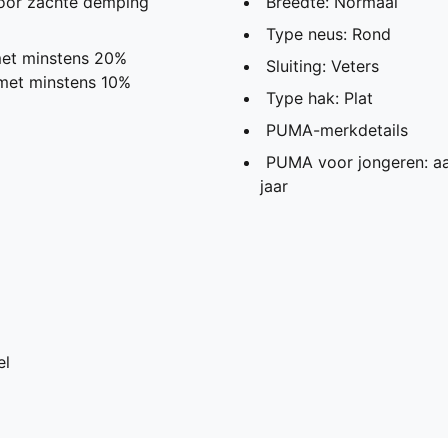
oor zachte demping
Breedte: Normaal
Type neus: Rond
met minstens 20%
Sluiting: Veters
 met minstens 10%
Type hak: Plat
PUMA-merkdetails
PUMA voor jongeren: aa
jaar
el