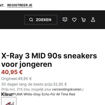
REGISTREER JE
NT.
ZOEKEN
LIVE CHAT
FAVORIETEN 0
WINKELW
MIJ
X-Ray 3 MID 90s sneakers
voor jongeren
40,95 €
Origineel
:
49,95 €
30 dagen lang de beste prijs
:
32,95 €
(Prijs incl. 21% btw, mogelijk plus
verzendingskosten.
)
Kleur
PUMA White-Gray Echo-For All Time Red