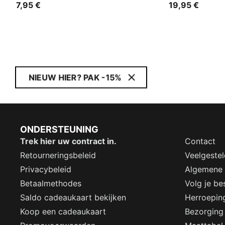
7,95 €
19,95 €
NIEUW HIER? PAK -15%
ONDERSTEUNING
Trek hier uw contract in.
Contact
Retourneringsbeleid
Veelgeste
Privacybeleid
Algemene
Betaalmethodes
Volg je bes
Saldo cadeaukaart bekijken
Herroepin
Koop een cadeaukaart
Bezorging