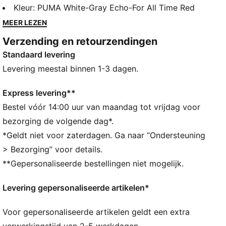
hardloopdesign uit de vroege jaren 2000. Met retro-
Kleur
:
PUMA White-Gray Echo-For All Time Red
geïnspireerde silhouetten, gelaagde details en
MEER LEZEN
levendige kleuren staat elk stuk voor opvallende stijl
Verzending en retourzendingen
en dagelijks comfort. Of je nu onderweg bent of thuis
Standaard levering
ontspant, deze collectie brengt nostalgische energie
naar het nu: klassiek, zelfverzekerd en gemaakt om
Levering meestal binnen 1-3 dagen.
indruk te maken.
ALLE INS EN OUTS
Express levering**
SOFTFOAM+: comfortabele instap-inlegzool voor
Bestel vóór 14:00 uur van maandag tot vrijdag voor
zachte demping dankzij de extra dikke hiel
bezorging de volgende dag*.
Het bovenwerk van de schoenen is gemaakt met
*Geldt niet voor zaterdagen. Ga naar “Ondersteuning
minstens 20% gerecyclede materialen en de zool is
> Bezorging” voor details.
gemaakt met minstens 10% gerecyclede materialen
**Gepersonaliseerde bestellingen niet mogelijk.
DETAILS
Breedte: Normaal
Levering gepersonaliseerde artikelen*
Type neus: Rond
Sluiting: Veters
Voor gepersonaliseerde artikelen geldt een extra
Type hak: Plat
PUMA-merkdetails