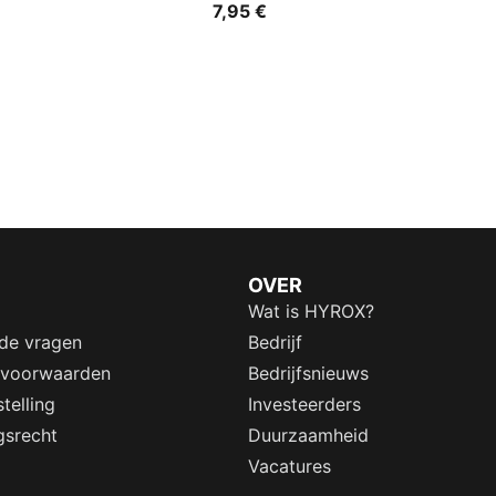
7,95 €
OVER
Wat is HYROX?
lde vragen
Bedrijf
 voorwaarden
Bedrijfsnieuws
telling
Investeerders
gsrecht
Duurzaamheid
Vacatures