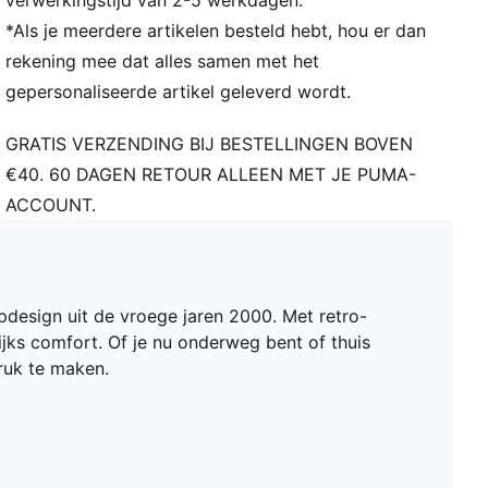
verwerkingstijd van 2-5 werkdagen.
PUMA voor jongeren: aanbevolen voor oudere
*Als je meerdere artikelen besteld hebt, hou er dan
kinderen tussen 8 en 16 jaar
rekening mee dat alles samen met het
gepersonaliseerde artikel geleverd wordt.
GRATIS VERZENDING BIJ BESTELLINGEN BOVEN
€40. 60 DAGEN RETOUR ALLEEN MET JE PUMA-
ACCOUNT.
design uit de vroege jaren 2000. Met retro-
lijks comfort. Of je nu onderweg bent of thuis
ruk te maken.