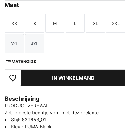
Maat
XS
S
M
L
XL
XXL
Maat
Maat
Maat
Maat
Maat
Maat
3XL
4XL
Maat
Maat
MATENGIDS
IN WINKELMAND
Toegevoegd aan favorieten
Beschrijving
PRODUCTVERHAAL
Zet je beste beentje voor met deze relaxte
cargobroek van PUMA. Met zijn elastische tailleband,
Stijl
:
629653_01
verstelbare manchetten en geborduurd CAT-logo
Kleur
:
PUMA Black