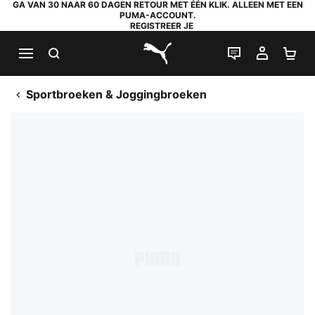
GA VAN 30 NAAR 60 DAGEN RETOUR MET ÉÉN KLIK. ALLEEN MET EEN
PUMA-ACCOUNT.
REGISTREER JE
ZOEKEN
LIVE CHAT
MIJN A
WI
PUMA.com
Sportbroeken & Joggingbroeken