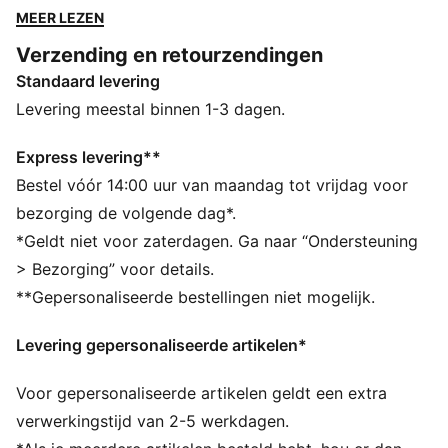
biedt hij een veelzijdige pasvorm en sportieve flair.
MEER LEZEN
Perfect voor elk avontuur, groot of klein.
Verzending en retourzendingen
ALLE INS EN OUTS
Standaard levering
Gemaakt van 100% gerecycled materiaal, exclusief
biezen en decoraties
Levering meestal binnen 1-3 dagen.
windCELL: technologie ontworpen om je te
beschermen tegen de wind en je comfortabel te
Express levering**
houden tijdens het sporten
Bestel vóór 14:00 uur van maandag tot vrijdag voor
DETAILS
bezorging de volgende dag*.
Relaxte pasvorm
*Geldt niet voor zaterdagen. Ga naar “Ondersteuning
Geweven stof in effenbinding
> Bezorging” voor details.
Normale lengte
**Gepersonaliseerde bestellingen niet mogelijk.
Middelhoge taille
Cargozak, ritszak, zijzak
Levering gepersonaliseerde artikelen*
PUMA-merkdetails
Voor gepersonaliseerde artikelen geldt een extra
verwerkingstijd van 2-5 werkdagen.