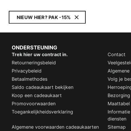
NIEUW HIER? PAK -15%
ONDERSTEUNING
Trek hier uw contract in.
Contact
Retourneringsbeleid
Veelgeste
Privacybeleid
Algemene
Betaalmethodes
Volg je bes
Saldo cadeaukaart bekijken
Herroepin
Koop een cadeaukaart
Bezorging
Promovoorwaarden
Maattabel
Toegankelijkheidsverklaring
Informatie
diensten
Algemene voorwaarden cadeaukaarten
Sitemap