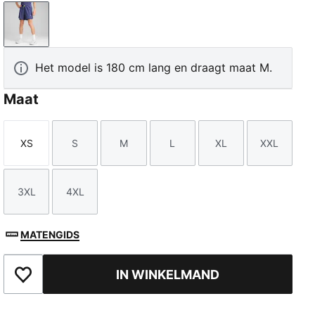
Blue Crystal
Het model is 180 cm lang en draagt maat M.
Maat
XS
S
M
L
XL
XXL
Maat
Maat
Maat
Maat
Maat
Maat
3XL
4XL
Maat
Maat
MATENGIDS
IN WINKELMAND
Toegevoegd aan favorieten