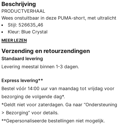
Beschrijving
PRODUCTVERHAAL
Wees onstuitbaar in deze PUMA-short, met ultralicht
ULTRAWEAVE-materiaal voor topprestaties. Blijf
Stijl
:
526635_46
droog met dryCELL-technologie en geniet van het
Kleur
:
Blue Crystal
gemak van een achterzak met rits. Perfect voor wie
MEER LEZEN
van hardlopen en vrij bewegen houdt.
Verzending en retourzendingen
ALLE INS EN OUTS
Standaard levering
Gemaakt van minstens 50% gerecyclede materialen
dryCELL: prestatietechnologie ontworpen om vocht
Levering meestal binnen 1-3 dagen.
van het lichaam af te voeren en je tijdens het sporten
vrij te houden van zweet
Express levering**
ULTRAWEAVE: ultralicht, technisch materiaal met een
Bestel vóór 14:00 uur van maandag tot vrijdag voor
gestructureerde 4-way stretch die gewicht en
bezorging de volgende dag*.
wrijving vermindert. Gebouwd voor atleten die hun
*Geldt niet voor zaterdagen. Ga naar “Ondersteuning
snelheid en kracht willen verhogen
> Bezorging” voor details.
DETAILS
**Gepersonaliseerde bestellingen niet mogelijk.
Normale pasvorm
Ritszak en insteekzak