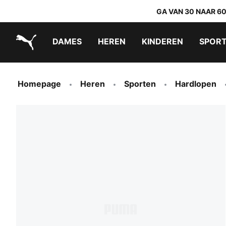
GA VAN 30 NAAR 6
DAMES
HEREN
KINDEREN
SPOR
PUMA.com
PUMA x DORA THE EXPLORER
Makkelijk aan te trekken schoenen
Homepage
Heren
Sporten
Hardlopen