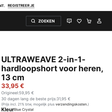
REGISTREER JE
NT.
ZOEKEN
LIVE CHAT
FAVORIETEN 0
WINKELW
MIJ
ULTRAWEAVE 2-in-1-
hardloopshort voor heren,
13 cm
33,95 €
Origineel
:
59,95 €
30 dagen lang de beste prijs
:
31,95 €
(Prijs incl. 21% btw, mogelijk plus
verzendingskosten.
)
Kleur
Blue Crystal