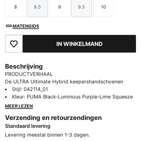
8
8.5
9
9.5
10
Maat
Maat
Maat
Maat
Maat
MATENGIDS
IN WINKELMAND
Toegevoegd aan favorieten
Beschrijving
PRODUCTVERHAAL
De ULTRA Ultimate Hybrid keepershandschoenen
combineren prestatie en comfort, met de nieuwe
Stijl
:
042114_01
PUNCHCONTROL PRO-zone voor superieure
Kleur
:
PUMA Black-Luminous Purple-Lime Squeeze
balcontrole en demping. Een lichtgewicht,
MEER LEZEN
anatomische pasvorm zorgt voor volledige
Verzending en retourzendingen
bewegingsvrijheid, terwijl de latex palm van 4 mm en
Standaard levering
siliconen backhand voor optimale grip en precisie
zorgen in alle omstandigheden.
Levering meestal binnen 1-3 dagen.