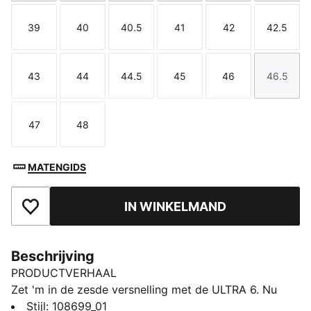
39
40
40.5
41
42
42.5
Maat
Maat
Maat
Maat
Maat
Maat
43
44
44.5
45
46
46.5
Maat
Maat
Maat
Maat
Maat
Maat
47
48
Maat
Maat
MATENGIDS
IN WINKELMAND
Toegevoegd aan favorieten
Beschrijving
PRODUCTVERHAAL
Zet 'm in de zesde versnelling met de ULTRA 6. Nu
met een vernieuwd, speciaal bovenwerk van mesh;
Stijl
:
108699_01