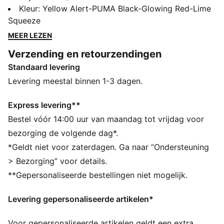
deze voetbalschoen voelt en speelt als een goed
Kleur
:
Yellow Alert-PUMA Black-Glowing Red-Lime
afgestelde machine aan je voet. Met de
Squeeze
SPEEDSYSTEM-buitenzool en FastTrax-noppen is hij
MEER LEZEN
nauwkeurig ontworpen om je sneller van de aftrap
Verzending en retourzendingen
naar het net te brengen dan je "lichten uit" kunt
Standaard levering
zeggen. Op het veld, waar elke seconde telt, kun je
rekenen op ULTRA.
Levering meestal binnen 1-3 dagen.
ALLE INS EN OUTS
Het bovenwerk van deze schoenen is gemaakt met
Express levering**
minstens 50% gerecyclede materialen
Bestel vóór 14:00 uur van maandag tot vrijdag voor
ACCELERATIE: PUMA's SPEEDSYSTEM
bezorging de volgende dag*.
buitenzoolontwerp combineert hoogwaardig
*Geldt niet voor zaterdagen. Ga naar “Ondersteuning
vezelbasismateriaal met een externe hielkap en een
> Bezorging” voor details.
revolutionair noppensysteem, waardoor de
**Gepersonaliseerde bestellingen niet mogelijk.
energieteruggave wordt gemaximaliseerd voor
snellere acceleratie
Levering gepersonaliseerde artikelen*
GRIP: Het FastTrax-noppenontwerp maakt gebruik van
inzichten uit academisch onderzoek en tractiestudies
Voor gepersonaliseerde artikelen geldt een extra