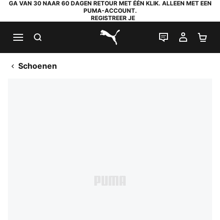
GA VAN 30 NAAR 60 DAGEN RETOUR MET ÉÉN KLIK. ALLEEN MET EEN
PUMA-ACCOUNT.
REGISTREER JE
ZOEKEN
LIVE CHAT
MIJN A
WI
PUMA.com
Schoenen