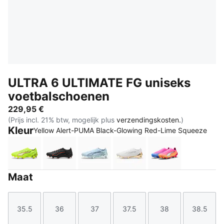
ULTRA 6 ULTIMATE FG uniseks
voetbalschoenen
229,95 €
(Prijs incl. 21% btw, mogelijk plus
verzendingskosten.
)
Kleur
Yellow Alert-PUMA Black-Glowing Red-Lime Squeeze
Yellow Alert-PUMA Black-Glowing Red-Lime Squeez
PUMA Black-PUMA Red
Icy Blue-PUMA White-Blue Jewel
PUMA White-Metallic Go
Poison Pink-PU
Maat
35.5
36
37
37.5
38
38.5
Maat
Maat
Maat
Maat
Maat
Maat