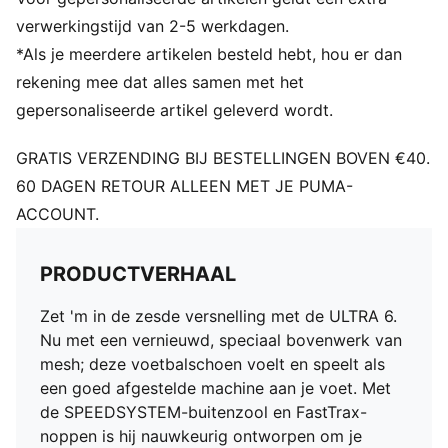
om meer grip te bieden tijdens het versnellen, cutten
en afremmen
verwerkingstijd van 2-5 werkdagen.
STABILITEIT: PWRTAPE SQD-ondersteuningsframe
*Als je meerdere artikelen besteld hebt, hou er dan
stabiliseert de voet in de schoen zonder de
rekening mee dat alles samen met het
wendbaarheid en bewegingsvrijheid te belemmeren
gepersonaliseerde artikel geleverd wordt.
DETAILS
Normale tot smalle pasvorm
GRATIS VERZENDING BIJ BESTELLINGEN BOVEN €40.
Type neus: Rond
60 DAGEN RETOUR ALLEEN MET JE PUMA-
Sluiting: Veters
ACCOUNT.
Type hak: Plat
Lichtgewicht uitneembare inlegzool met NanoGrip-
technologie en OrthoLite®-hieldemping
PRODUCTVERHAAL
GripControl Pro-skin voor beslissende balbeheersing
FG: Geschikt voor gebruik op harde natuurlijke
Zet 'm in de zesde versnelling met de ULTRA 6.
ondergronden
Nu met een vernieuwd, speciaal bovenwerk van
mesh; deze voetbalschoen voelt en speelt als
een goed afgestelde machine aan je voet. Met
de SPEEDSYSTEM-buitenzool en FastTrax-
noppen is hij nauwkeurig ontworpen om je