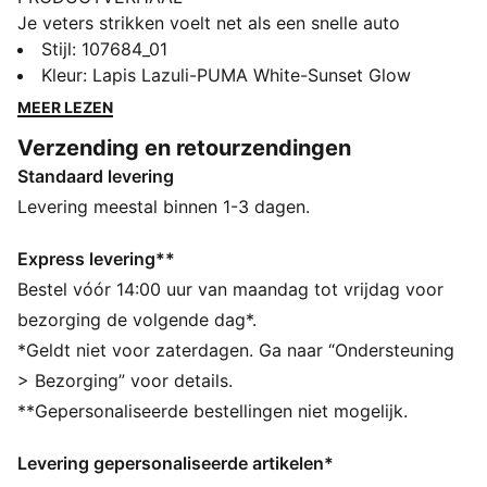
Je veters strikken voelt net als een snelle auto
instappen. Speel op volle toeren. Met ULTRA 5
Stijl
:
107684_01
CARBON krijg je de snelheid en het gevoel van een
Kleur
:
Lapis Lazuli-PUMA White-Sunset Glow
nauwkeurig afgestelde machine aan je voeten. Ze zijn
MEER LEZEN
voorzien van een gloednieuwe SPEEDSYSTEM-
Verzending en retourzendingen
buitenzool van koolstofvezel, waardoor ze
Standaard levering
veerkrachtiger zijn dan de vorige generatie ULTRA. De
schoenen zijn ook uitgerust met onze FastTrax-
Levering meestal binnen 1-3 dagen.
noppen, met precisie ontworpen om je sneller van de
aftrap naar de achterkant van het net te brengen dan
Express levering**
dat je kunt zeggen: Lichten uit.
Bestel vóór 14:00 uur van maandag tot vrijdag voor
ALLE INS EN OUTS
bezorging de volgende dag*.
ACCELERATIE: De SPEEDSYSTEM carbon buitenzool
*Geldt niet voor zaterdagen. Ga naar “Ondersteuning
combineert veerkrachtig koolstofvezelmateriaal, voor
> Bezorging” voor details.
snelle voortstuwing, met een innovatieve plaatsing en
**Gepersonaliseerde bestellingen niet mogelijk.
oriëntatie van noppen voor snellere acceleratie.
GRIP: Het FastTrax-noppenontwerp maakt gebruik van
Levering gepersonaliseerde artikelen*
inzichten uit academisch onderzoek en tractiestudies