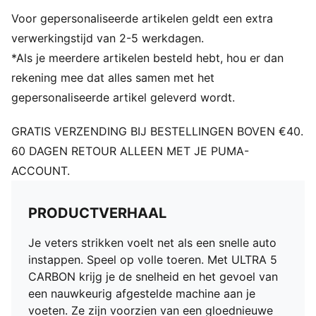
om meer grip te bieden tijdens het versnellen, cutten
Voor gepersonaliseerde artikelen geldt een extra
en remmen
STABILITEIT: PWRTAPE SQD-ondersteuningsframe
verwerkingstijd van 2-5 werkdagen.
stabiliseert de voet in de schoen zonder de
*Als je meerdere artikelen besteld hebt, hou er dan
wendbaarheid of bewegingsvrijheid te belemmeren
rekening mee dat alles samen met het
Het bovenwerk van deze schoen is gemaakt van
gepersonaliseerde artikel geleverd wordt.
minstens 30% gerecycled materiaal
DETAILS
GRATIS VERZENDING BIJ BESTELLINGEN BOVEN €40.
Lichtgewicht mesh bovenwerk
60 DAGEN RETOUR ALLEEN MET JE PUMA-
Uitneembare, ultralichte inlegzool
ACCOUNT.
OrthoLite®-hieldemping voor een veilige afsluiting
GripControl Pro skin: superdunne textuur ontworpen
voor verbeterde balcontrole, ongeacht de
PRODUCTVERHAAL
omstandigheden op het veld
SPEEDSYSTEM carbon buitenzool
Je veters strikken voelt net als een snelle auto
Normale tot smalle pasvorm
instappen. Speel op volle toeren. Met ULTRA 5
Gebreide instapconstructie
CARBON krijg je de snelheid en het gevoel van
FG: Geschikt voor gebruik op harde ondergronden
een nauwkeurig afgestelde machine aan je
voeten. Ze zijn voorzien van een gloednieuwe