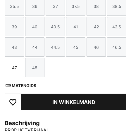
35.5
36
37
37.5
38
38.5
Maat
Maat
Maat
Maat
Maat
Maat
39
40
40.5
41
42
42.5
Maat
Maat
Maat
Maat
Maat
Maat
43
44
44.5
45
46
46.5
Maat
Maat
Maat
Maat
Maat
Maat
47
48
Maat
Maat
MATENGIDS
IN WINKELMAND
Toegevoegd aan favorieten
Beschrijving
PRODUCTVERHAAL