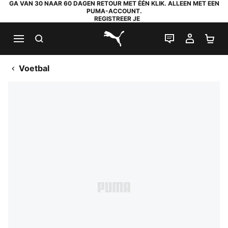
GA VAN 30 NAAR 60 DAGEN RETOUR MET ÉÉN KLIK. ALLEEN MET EEN
PUMA-ACCOUNT.
REGISTREER JE
ZOEKEN
LIVE CHAT
MIJN A
WI
PUMA.com
Voetbal