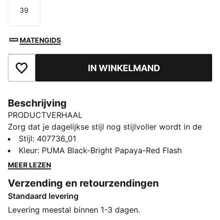
39
Maat
MATENGIDS
IN WINKELMAND
Toegevoegd aan favorieten
Beschrijving
PRODUCTVERHAAL
Zorg dat je dagelijkse stijl nog stijlvoller wordt in de
Trinity 2 Sparks sneakers. Een zachte inlegzool dempt
Stijl
:
407736_01
je voeten, en een door vlammen geïnspireerde PUMA
Kleur
:
PUMA Black-Bright Papaya-Red Flash
Formstrip zet je in vuur en vlam. Klaar voor afspraken,
MEER LEZEN
schooldagen en alles daartussenin.
Verzending en retourzendingen
DETAILS
Standaard levering
Ontworpen voor: Dagelijks dragen
Breedte: Normaal
Levering meestal binnen 1-3 dagen.