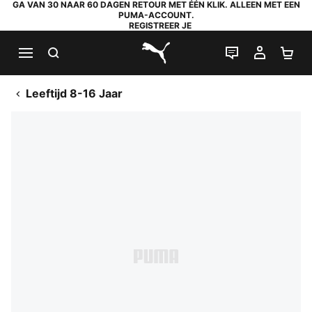
GA VAN 30 NAAR 60 DAGEN RETOUR MET ÉÉN KLIK. ALLEEN MET EEN
PUMA-ACCOUNT.
REGISTREER JE
ZOEKEN
LIVE CHAT
MIJN A
WI
PUMA.com
Leeftijd 8-16 Jaar