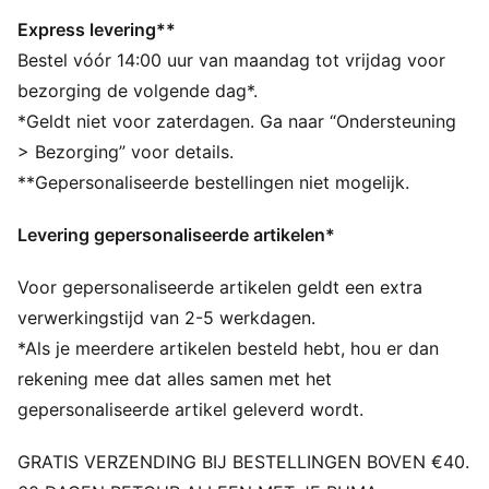
Sluiting: Veters
Type hak: Plat
Express levering**
Slijtvast en gemakkelijk schoon te maken bovenwerk
Bestel vóór 14:00 uur van maandag tot vrijdag voor
SOFTFOAM+ binnenzool met extra dikke hiel voor
bezorging de volgende dag*.
comfort bij het aantrekken.
*Geldt niet voor zaterdagen. Ga naar “Ondersteuning
PUMA-merkdetails
> Bezorging” voor details.
PUMA voor jongeren: Aanbevolen voor oudere
**Gepersonaliseerde bestellingen niet mogelijk.
kinderen tussen 8 en 16 jaar
Levering gepersonaliseerde artikelen*
Voor gepersonaliseerde artikelen geldt een extra
verwerkingstijd van 2-5 werkdagen.
*Als je meerdere artikelen besteld hebt, hou er dan
rekening mee dat alles samen met het
gepersonaliseerde artikel geleverd wordt.
GRATIS VERZENDING BIJ BESTELLINGEN BOVEN €40.