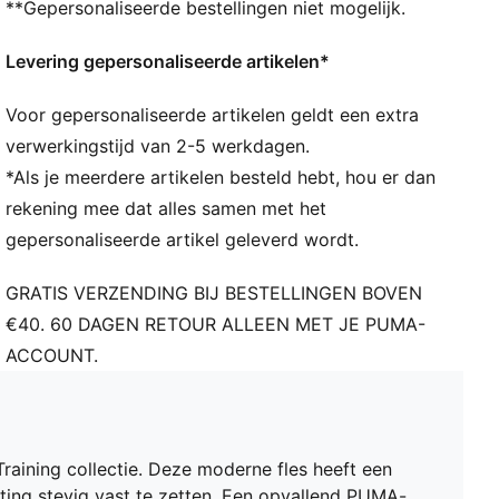
**Gepersonaliseerde bestellingen niet mogelijk.
te zetten
Doorzichtig
Levering gepersonaliseerde artikelen*
Plastic haak aan de bovenkant om gemakkelijk te
dragen of te bevestigen
Voor gepersonaliseerde artikelen geldt een extra
PUMA-woordmerk verticaal gedrukt op de voorkant
verwerkingstijd van 2-5 werkdagen.
*Als je meerdere artikelen besteld hebt, hou er dan
rekening mee dat alles samen met het
gepersonaliseerde artikel geleverd wordt.
GRATIS VERZENDING BIJ BESTELLINGEN BOVEN
€40. 60 DAGEN RETOUR ALLEEN MET JE PUMA-
ACCOUNT.
le Training collectie. Deze moderne fles heeft een
ting stevig vast te zetten. Een opvallend PUMA-