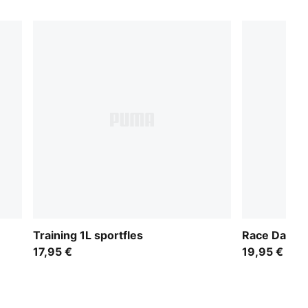
Training 1L sportfles
Race Day Fl
17,95 €
19,95 €