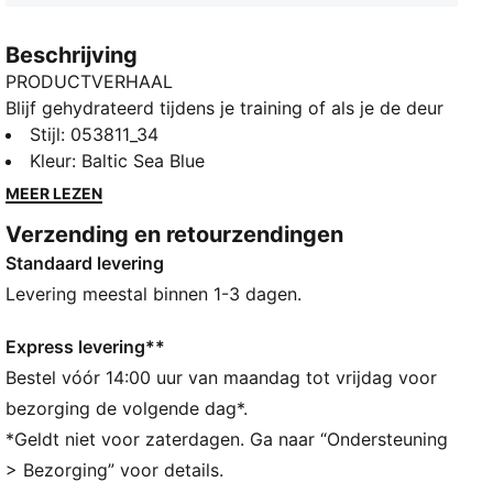
Beschrijving
PRODUCTVERHAAL
Blijf gehydrateerd tijdens je training of als je de deur
uit gaat, met deze stijlvolle 1 literfles uit de
Stijl
:
053811_34
Sportstyle Training collectie. Deze moderne fles heeft
Kleur
:
Baltic Sea Blue
een ruime schroefdopopening met een
MEER LEZEN
morsbestendige kliksluiting en een metalen
Verzending en retourzendingen
veiligheidshaak om de flessluiting stevig vast te
Standaard levering
zetten. Een opvallend PUMA-merkteken aan de
voorkant maakt de look helemaal af: een stijlvolle fles
Levering meestal binnen 1-3 dagen.
die je overal mee naartoe kunt nemen.
DETAILS
Express levering**
Waterfles
Bestel vóór 14:00 uur van maandag tot vrijdag voor
Schroefdop met grote opening
bezorging de volgende dag*.
Morsbestendige kliksluiting
*Geldt niet voor zaterdagen. Ga naar “Ondersteuning
Transparante kap opent met een druk op de knop
> Bezorging” voor details.
Metalen veiligheidshaak om de flessluiting stevig vast