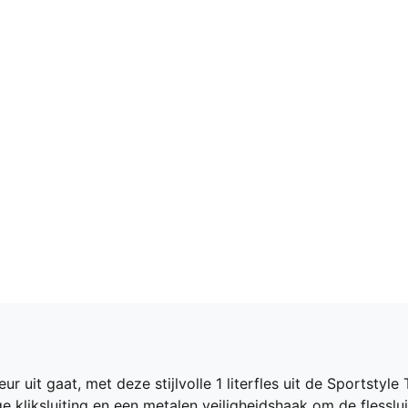
deur uit gaat, met deze stijlvolle 1 literfles uit de Sportsty
liksluiting en een metalen veiligheidshaak om de flesslui