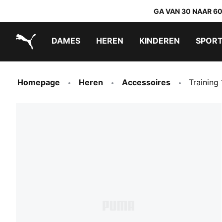
GA VAN 30 NAAR 6
DAMES
HEREN
KINDEREN
SPOR
PUMA.com
PUMA x TRANSFORMERS
PUMA x DORA THE EXPLORER
Makkelijk aan te trekken schoenen
Homepage
Heren
Accessoires
Training 