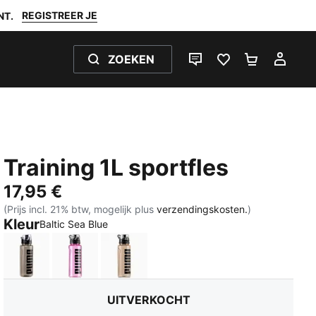
REGISTREER JE
NT.
ZOEKEN
LIVE CHAT
FAVORIETEN 0
WINKELW
MIJ
Training 1L sportfles
17,95 €
(Prijs incl. 21% btw, mogelijk plus
verzendingskosten.
)
Kleur
:
Uitverkocht
Baltic Sea Blue
Puma Black
Mauve Pop
Misty Pink
UITVERKOCHT