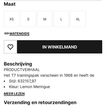
Maat
XS
S
M
L
XL
Maat
Maat
Maat
Maat
Maat
MATENGIDS
IN WINKELMAND
Toegevoegd aan favorieten
Beschrijving
PRODUCTVERHAAL
Het T7 trainingspak verscheen in 1968 en heeft de
modewereld sindsdien veranderd. Het is nog steeds
Stijl
:
632157_97
een tijdloze streetwearklassieker die meteen te
Kleur
:
Lemon Meringue
herkennen is aan zijn klassieke snijlijnen, de taps
MEER LEZEN
toelopende zijpanelen en de PUMA-merkdetails. En nu
Verzending en retourzendingen
is het terug met moderne updates en verfijnde details