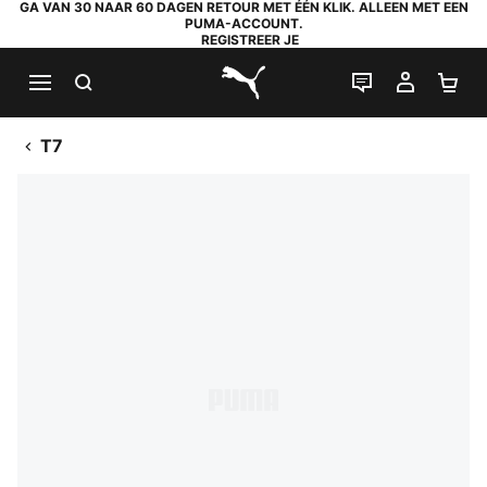
GA VAN 30 NAAR 60 DAGEN RETOUR MET ÉÉN KLIK. ALLEEN MET EEN
PUMA-ACCOUNT.
REGISTREER JE
ZOEKEN
LIVE CHAT
MIJN A
WI
PUMA.com
T7