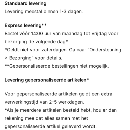
Standaard levering
– een mix van erfgoed met frisse energie voor een
nieuwe generatie.
Levering meestal binnen 1-3 dagen.
ALLE INS EN OUTS
Gemaakt met minstens 90% gerecyclede materialen.
Express levering**
DETAILS
Bestel vóór 14:00 uur van maandag tot vrijdag voor
Pasvorm: Relaxed
bezorging de volgende dag*.
Hoofdmateriaal: Piqué
*Geldt niet voor zaterdagen. Ga naar “Ondersteuning
Hals: V-hals
> Bezorging” voor details.
Korte mouwen
**Gepersonaliseerde bestellingen niet mogelijk.
Lengte: Kort
Kenmerkende T7-strepen op de mouwen
Levering gepersonaliseerde artikelen*
Voor gepersonaliseerde artikelen geldt een extra
verwerkingstijd van 2-5 werkdagen.
*Als je meerdere artikelen besteld hebt, hou er dan
rekening mee dat alles samen met het
gepersonaliseerde artikel geleverd wordt.