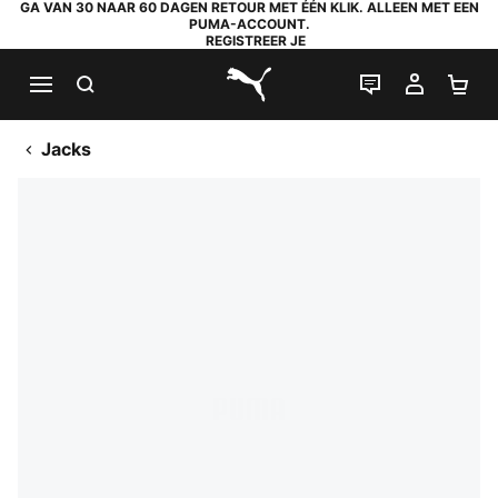
GA VAN 30 NAAR 60 DAGEN RETOUR MET ÉÉN KLIK. ALLEEN MET EEN
PUMA-ACCOUNT.
REGISTREER JE
ZOEKEN
LIVE CHAT
MIJN A
WI
PUMA.com
Jacks