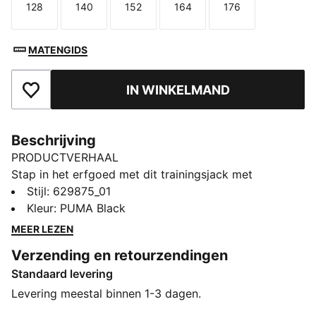
128
140
152
164
176
Maat
Maat
Maat
Maat
Maat
MATENGIDS
IN WINKELMAND
Toegevoegd aan favorieten
Beschrijving
PRODUCTVERHAAL
Stap in het erfgoed met dit trainingsjack met
iconische strepen van 7 cm, een tweewegrits en
Stijl
:
629875_01
ritszakken. Geribbelde manchetten en zoom zorgen
Kleur
:
PUMA Black
voor een goede pasvorm, terwijl het geborduurde
MEER LEZEN
logo de kenmerkende PUMA-touch toevoegt. Koester
Verzending en retourzendingen
het erfgoed.
Standaard levering
ALLE INS EN OUTS
RE:FIBRE: Als onderdeel van het RE:FIBRE programma
Levering meestal binnen 1-3 dagen.
is dit kledingstuk gemaakt van minstens 95%