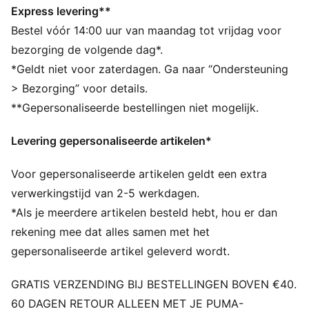
gerecycled materiaal uit textielafval en andere
Express levering**
gebruikte materialen.
Bestel vóór 14:00 uur van maandag tot vrijdag voor
DETAILS
bezorging de volgende dag*.
Normale pasvorm
*Geldt niet voor zaterdagen. Ga naar “Ondersteuning
Tricot
> Bezorging” voor details.
Standaard jacklengte
**Gepersonaliseerde bestellingen niet mogelijk.
Opstaande kraag
Volledige rits
Levering gepersonaliseerde artikelen*
Lange mouwen
Zijzak
Voor gepersonaliseerde artikelen geldt een extra
PUMA voor jongeren: aanbevolen voor oudere
kinderen tussen 8 en 16 jaar
verwerkingstijd van 2-5 werkdagen.
*Als je meerdere artikelen besteld hebt, hou er dan
rekening mee dat alles samen met het
gepersonaliseerde artikel geleverd wordt.
GRATIS VERZENDING BIJ BESTELLINGEN BOVEN €40.
60 DAGEN RETOUR ALLEEN MET JE PUMA-