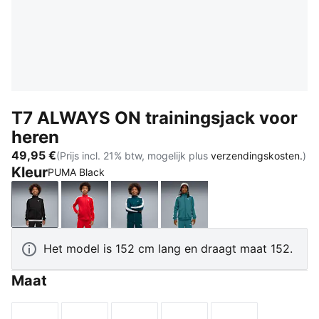
T7 ALWAYS ON trainingsjack voor
heren
49,95 €
(Prijs incl. 21% btw, mogelijk plus
verzendingskosten.
)
Kleur
PUMA Black
PUMA Black
For All Time Red
Midnight Petrol
Emerald Ice
Het model is 152 cm lang en draagt maat 152.
Maat