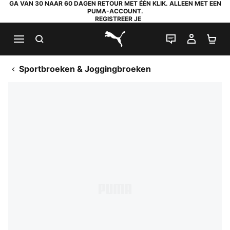
GA VAN 30 NAAR 60 DAGEN RETOUR MET ÉÉN KLIK. ALLEEN MET EEN
PUMA-ACCOUNT.
REGISTREER JE
ZOEKEN
LIVE CHAT
MIJN A
WI
PUMA.com
Sportbroeken & Joggingbroeken