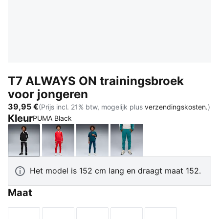
T7 ALWAYS ON trainingsbroek
voor jongeren
39,95 €
(Prijs incl. 21% btw, mogelijk plus
verzendingskosten.
)
Kleur
PUMA Black
PUMA Black
For All Time Red
Midnight Petrol
Emerald Ice
Het model is 152 cm lang en draagt maat 152.
Maat