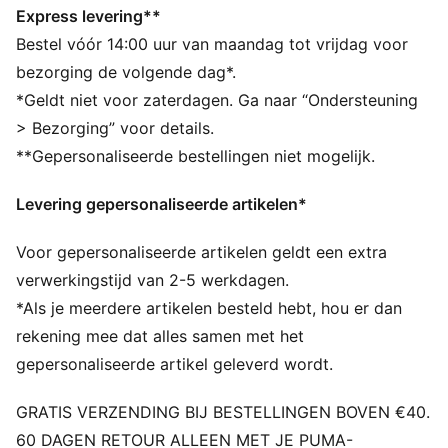
is dit kledingstuk gemaakt van minstens 95%
Express levering**
gerecycled materiaal uit textielafval en andere
Bestel vóór 14:00 uur van maandag tot vrijdag voor
gebruikte materialen.
bezorging de volgende dag*.
DETAILS
*Geldt niet voor zaterdagen. Ga naar “Ondersteuning
Normale pasvorm
> Bezorging” voor details.
Tricot
**Gepersonaliseerde bestellingen niet mogelijk.
Normale lengte
Middelhoge taille
Levering gepersonaliseerde artikelen*
Zijzak
PUMA voor jongeren: aanbevolen voor oudere
Voor gepersonaliseerde artikelen geldt een extra
kinderen tussen 8 en 16 jaar
verwerkingstijd van 2-5 werkdagen.
*Als je meerdere artikelen besteld hebt, hou er dan
rekening mee dat alles samen met het
gepersonaliseerde artikel geleverd wordt.
GRATIS VERZENDING BIJ BESTELLINGEN BOVEN €40.
60 DAGEN RETOUR ALLEEN MET JE PUMA-