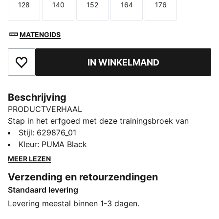
128
140
152
164
176
Maat
Maat
Maat
Maat
Maat
MATENGIDS
IN WINKELMAND
Toegevoegd aan favorieten
Beschrijving
PRODUCTVERHAAL
Stap in het erfgoed met deze trainingsbroek van
PUMA. Hij combineert erfgoed met een moderne
Stijl
:
629876_01
uitstraling en is voorzien van T7-paneelinzetstukken,
Kleur
:
PUMA Black
zakken met rits en een elastische tailleband met ton-
MEER LEZEN
sur-ton trekkoorden en combineert erfgoed met
Verzending en retourzendingen
moderniteit. Het iconische geborduurde CAT-logo
Standaard levering
geeft je look de finishing touch.
ALLE INS EN OUTS
Levering meestal binnen 1-3 dagen.
RE:FIBRE: Als onderdeel van het RE:FIBRE programma