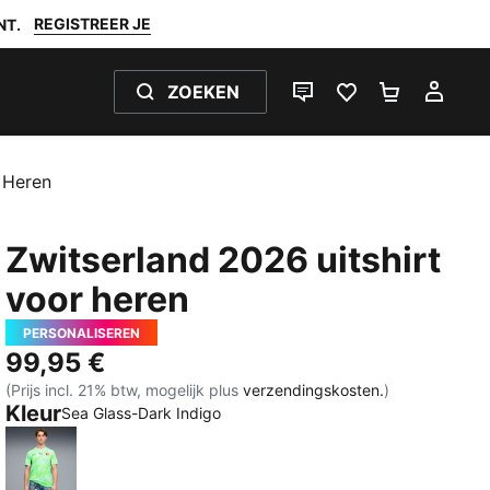
REGISTREER JE
NT.
ZOEKEN
LIVE CHAT
FAVORIETEN 0
WINKELW
MIJ
 Heren
Zwitserland 2026 uitshirt
voor heren
PERSONALISEREN
99,95 €
(Prijs incl. 21% btw, mogelijk plus
verzendingskosten.
)
Kleur
Sea Glass-Dark Indigo
Sea Glass-Dark Indigo