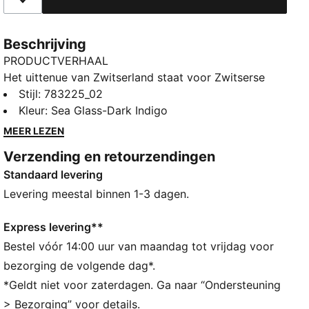
Toegevoegd aan favorieten
Beschrijving
PRODUCTVERHAAL
Het uittenue van Zwitserland staat voor Zwitserse
precisie, met een wit-turquoise topografisch ontwerp
Stijl
:
783225_02
dat voortborduurt op de op het paspoort
Kleur
:
Sea Glass-Dark Indigo
geïnspireerde details van het thuistenue. Het
MEER LEZEN
replicashirt combineert dezelfde look, alsof hij tijdens
Verzending en retourzendingen
de wedstrijd gedragen is, met een casual model,
Standaard levering
details en materialen die ideaal zijn voor zowel de
wedstrijddag als voor dagelijks gebruik.
Levering meestal binnen 1-3 dagen.
ALLE INS EN OUTS
VOCHTBEHEERSING: Technische dryCELL-materialen
Express levering**
voeren vocht van de huid af zodat je droog en
Bestel vóór 14:00 uur van maandag tot vrijdag voor
comfortabel blijft
bezorging de volgende dag*.
Als onderdeel van het RE:FIBRE programma is dit
*Geldt niet voor zaterdagen. Ga naar “Ondersteuning
kledingstuk gemaakt van minstens 95% gerecycled
> Bezorging” voor details.