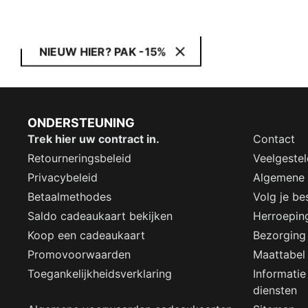
NIEUW HIER? PAK -15%
ONDERSTEUNING
Trek hier uw contract in.
Contact
Retourneringsbeleid
Veelgeste
Privacybeleid
Algemene
Betaalmethodes
Volg je bes
Saldo cadeaukaart bekijken
Herroepin
Koop een cadeaukaart
Bezorging
Promovoorwaarden
Maattabel
Toegankelijkheidsverklaring
Informatie
diensten