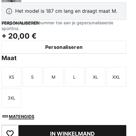
Het model is 187 cm lang en draagt maat M.
Voeg een naam of nummer toe aan je gepersonaliseerde
PERSONALISEREN
sporttrui.
+
20,00 €
Personaliseren
TED
Maat
XS
S
M
L
XL
XXL
Maat
Maat
Maat
Maat
Maat
Maat
3XL
Maat
MATENGIDS
IN WINKELMAND