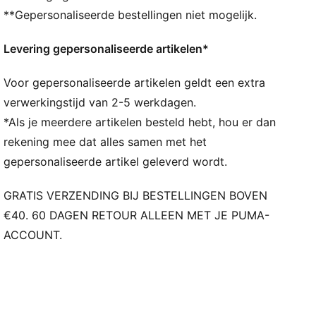
materiaal uit textielafval en andere gebruikte
**Gepersonaliseerde bestellingen niet mogelijk.
materialen.
DETAILS
Levering gepersonaliseerde artikelen*
Pasvorm: Normaal
Type hoofdmateriaal: Dubbelzijdig jacquard
Voor gepersonaliseerde artikelen geldt een extra
Hals: Ronde hals
Korte mouwen
verwerkingstijd van 2-5 werkdagen.
Merkdetails van Team en PUMA
*Als je meerdere artikelen besteld hebt, hou er dan
Panden van mesh voor ventilatie
rekening mee dat alles samen met het
gepersonaliseerde artikel geleverd wordt.
GRATIS VERZENDING BIJ BESTELLINGEN BOVEN
€40. 60 DAGEN RETOUR ALLEEN MET JE PUMA-
ACCOUNT.