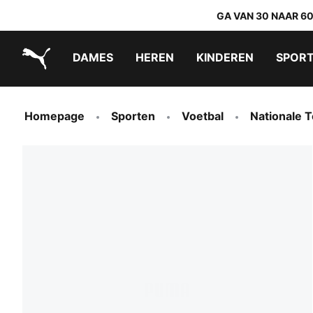
GA VAN 30 NAAR 6
DAMES
HEREN
KINDEREN
SPOR
PUMA.com
PUMA x TRANSFORMERS
PUMA x DORA THE EXPLORER
Makkelijk aan te trekken schoenen
Homepage
Sporten
Voetbal
Nationale 