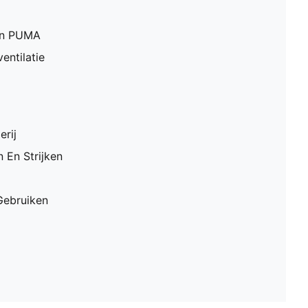
en PUMA
entilatie
erij
 En Strijken
Gebruiken