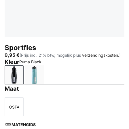
Sportfles
9,95 €
(Prijs incl. 21% btw, mogelijk plus
verzendingskosten.
)
Kleur
Puma Black
Puma Black
Baltic Sea Blue
Maat
OSFA
Maat
MATENGIDS