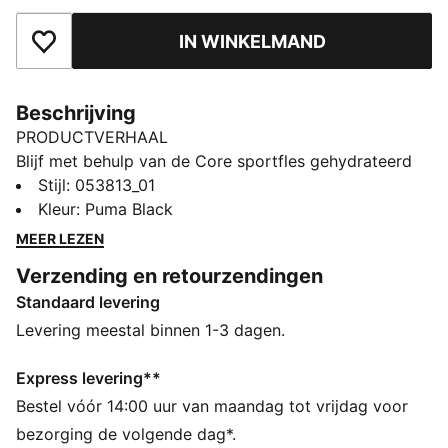
IN WINKELMAND
Toegevoegd aan favorieten
Beschrijving
PRODUCTVERHAAL
Blijf met behulp van de Core sportfles gehydrateerd
als je onderweg bent. Strakke lijnen, een sportdop en
Stijl
:
053813_01
een stoer PUMA logo zullen je dorst naar stijl lessen.
Kleur
:
Puma Black
MEER LEZEN
Verzending en retourzendingen
Standaard levering
Levering meestal binnen 1-3 dagen.
Express levering**
Bestel vóór 14:00 uur van maandag tot vrijdag voor
bezorging de volgende dag*.