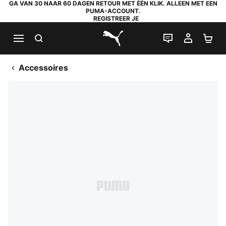
GA VAN 30 NAAR 60 DAGEN RETOUR MET ÉÉN KLIK. ALLEEN MET EEN
PUMA-ACCOUNT.
REGISTREER JE
ZOEKEN
LIVE CHAT
MIJN A
WI
PUMA.com
Accessoires