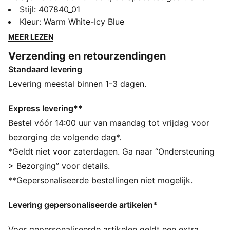
outfit een eigen stijl en individualiteit. Met speciale
Stijl
:
407840_01
details en verfijnde accenten biedt deze collectie een
Kleur
:
Warm White-Icy Blue
frisse kijk op een icoon. Deze PUMA-klassieker is
MEER LEZEN
geïnspireerd op de snelheid van het circuit en brengt
Verzending en retourzendingen
motorsportenergie naar de straat. Ga ook voor deze
Standaard levering
ingetogen trend met de nieuwste evolutie van het
iconische silhouet en vind het paar dat bij jouw stijl
Levering meestal binnen 1-3 dagen.
past.
DETAILS
Express levering**
Breedte: Normaal
Bestel vóór 14:00 uur van maandag tot vrijdag voor
Type neus: Rond
bezorging de volgende dag*.
Sluiting: Veters
*Geldt niet voor zaterdagen. Ga naar “Ondersteuning
Type hak: Plat
> Bezorging” voor details.
PUMA Formstrip
**Gepersonaliseerde bestellingen niet mogelijk.
PUMA Cat-logo
Levering gepersonaliseerde artikelen*
Voor gepersonaliseerde artikelen geldt een extra