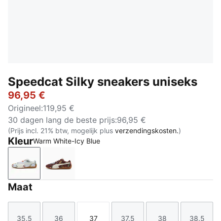
Speedcat Silky sneakers uniseks
96,95 €
Origineel
:
119,95 €
30 dagen lang de beste prijs
:
96,95 €
(Prijs incl. 21% btw, mogelijk plus
verzendingskosten.
)
Kleur
Warm White-Icy Blue
Warm White-Icy Blue
Chocotart-Warm White
Maat
35.5
36
37
37.5
38
38.5