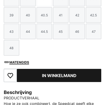
Maat
Maat
Maat
Maat
Maat
Maat
39
40
40.5
41
42
42.5
Maat
Maat
Maat
Maat
Maat
Maat
43
44
44.5
45
46
47
Maat
Maat
Maat
Maat
Maat
Maat
48
Maat
MATENGIDS
IN WINKELMAND
Toegevoegd aan favorieten
Beschrijving
PRODUCTVERHAAL
Hoe je ze ook combineert, de Speedcat geeft elke