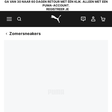
GA VAN 30 NAAR 60 DAGEN RETOUR MET ÉÉN KLIK. ALLEEN MET EEN
PUMA-ACCOUNT.
REGISTREER JE
ZOEKEN
LIVE CHAT
MIJN A
WI
PUMA.com
Zomersneakers