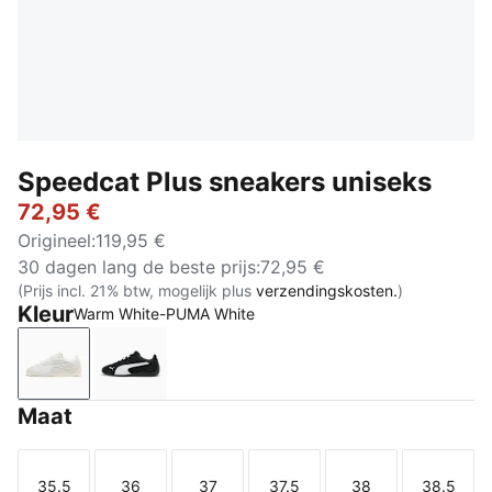
Speedcat Plus sneakers uniseks
72,95 €
Origineel
:
119,95 €
30 dagen lang de beste prijs
:
72,95 €
(Prijs incl. 21% btw, mogelijk plus
verzendingskosten.
)
Kleur
Warm White-PUMA White
Warm White-PUMA White
PUMA Black-PUMA White
Maat
35.5
36
37
37.5
38
38.5