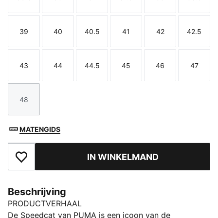
Maat
Maat
Maat
Maat
Maat
Maat
39
40
40.5
41
42
42.5
Maat
Maat
Maat
Maat
Maat
Maat
43
44
44.5
45
46
47
Maat
Maat
Maat
Maat
Maat
Maat
48
Maat
MATENGIDS
IN WINKELMAND
Toegevoegd aan favorieten
Beschrijving
PRODUCTVERHAAL
De Speedcat van PUMA is een icoon van de