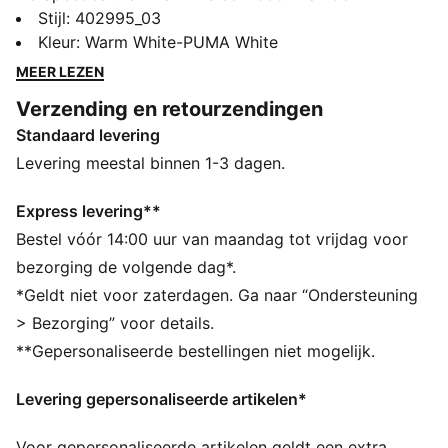
racecultuur en streetstyle, en dat al tientallen jaren. De
Stijl
:
402995_03
wereld leerde hem eerst kennen als een ultraslanke
Kleur
:
Warm White-PUMA White
raceschoen die milliseconden van de rondetijden af
MEER LEZEN
moest halen. Daarna werd deze schoen een strakke
Verzending en retourzendingen
streetwear-must-have die je overal ter wereld in de
Standaard levering
modehoofdsteden tegen kon komen. Zijn verhaal
verandert voortdurend, omdat hij door trendsetters uit
Levering meestal binnen 1-3 dagen.
elke generatie wordt omarmd.
DETAILS
Express levering**
Breedte: Normaal
Bestel vóór 14:00 uur van maandag tot vrijdag voor
Type neus: Rond
bezorging de volgende dag*.
Sluiting: Veters
*Geldt niet voor zaterdagen. Ga naar “Ondersteuning
Mesh bovenwerk met nubuck overlays
> Bezorging” voor details.
Type hak: Plat
**Gepersonaliseerde bestellingen niet mogelijk.
Levering gepersonaliseerde artikelen*
Voor gepersonaliseerde artikelen geldt een extra