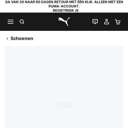
GA VAN 30 NAAR 60 DAGEN RETOUR MET ÉÉN KLIK. ALLEEN MET EEN
PUMA-ACCOUNT.
REGISTREER JE
ZOEKEN
LIVE CHAT
MIJN A
WI
PUMA.com
Schoenen