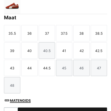
Bordeaux Red-PUMA Black
Maat
35.5
36
37
37.5
38
38.5
Maat
Maat
Maat
Maat
Maat
Maat
39
40
40.5
41
42
42.5
Maat
Maat
Maat
Maat
Maat
Maat
43
44
44.5
45
46
47
Maat
Maat
Maat
Maat
Maat
Maat
48
Maat
MATENGIDS