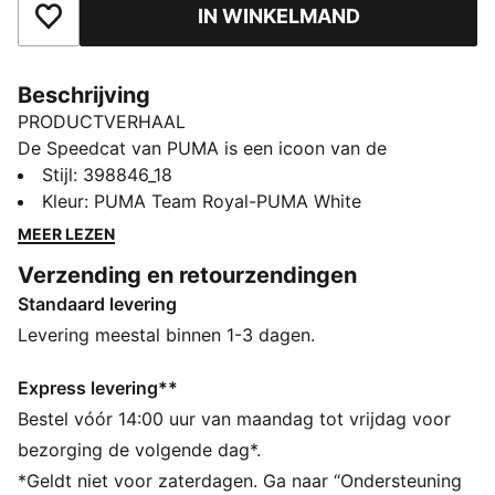
IN WINKELMAND
Toegevoegd aan favorieten
Beschrijving
PRODUCTVERHAAL
De Speedcat van PUMA is een icoon van de
racecultuur en streetstyle, en dat al tientallen jaren. De
Stijl
:
398846_18
wereld leerde hem eerst kennen als een ultraslanke
Kleur
:
PUMA Team Royal-PUMA White
raceschoen die milliseconden van de rondetijden af
MEER LEZEN
moest halen. Daarna werd hij een gestroomlijnde
Verzending en retourzendingen
streetwear-musthave die je overal ter wereld in de
Standaard levering
modehoofdsteden kon zien. Zijn verhaal verandert
voortdurend, omdat hij door trendsetters uit elke
Levering meestal binnen 1-3 dagen.
generatie wordt omarmd. Herschrijf de klassiekers
met Speedcat.
Express levering**
ALLE INS EN OUTS
Bestel vóór 14:00 uur van maandag tot vrijdag voor
IMEVA: PUMA's materiaal voor een licht en
bezorging de volgende dag*.
comfortabel gevoel
*Geldt niet voor zaterdagen. Ga naar “Ondersteuning
De leerproducten van PUMA ondersteunen