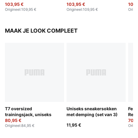
103,95 €
103,95 €
103,
Origineel
:
109,95 €
Origineel
:
109,95 €
Origi
MAAK JE LOOK COMPLEET
T7 oversized
Uniseks sneakersokken
Ferr
trainingsjack, uniseks
met demping (set van 3)
Repl
80,95 €
70,9
11,95 €
Origineel
:
84,95 €
Origi