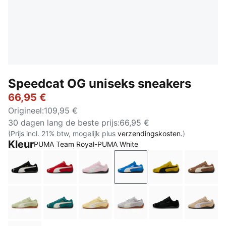
Speedcat OG uniseks sneakers
66,95 €
Origineel
:
109,95 €
30 dagen lang de beste prijs
:
66,95 €
(Prijs incl. 21% btw, mogelijk plus
verzendingskosten.
)
Kleur
PUMA Team Royal-PUMA White
PUMA Black-PUMA White
For All Time Red-PUMA White
Whisp Of Pink-PUMA White
PUMA Team Royal-PUMA
Pelé Yellow-PU
Haute 
Pistachio Green-Warm White
Emerald Ice-PUMA Black
Pale Lemon-Gum
Vibrant Silver-Gum
PUMA Black-PU
Sand 