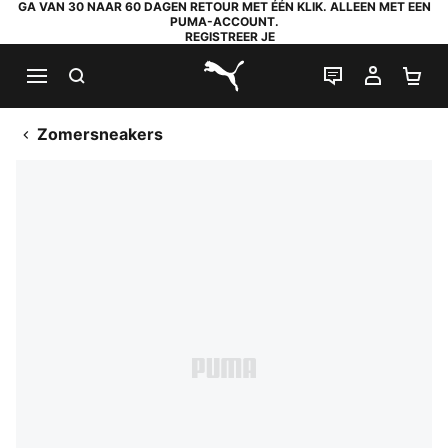
GA VAN 30 NAAR 60 DAGEN RETOUR MET ÉÉN KLIK. ALLEEN MET EEN
PUMA-ACCOUNT.
REGISTREER JE
ZOEKEN
LIVE CHAT
MIJN A
WI
PUMA.com
Zomersneakers