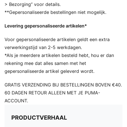
> Bezorging” voor details.
verantwoorde productie via de Leather Working
**Gepersonaliseerde bestellingen niet mogelijk.
Group. www.leatherworkinggroup.com
DETAILS
Levering gepersonaliseerde artikelen*
Normale pasvorm
Afgeronde neus
Voor gepersonaliseerde artikelen geldt een extra
Bovenwerk van leer
Vetersluiting
verwerkingstijd van 2-5 werkdagen.
Rubberzool
*Als je meerdere artikelen besteld hebt, hou er dan
Suède PUMA Formstrip op de zijkant
rekening mee dat alles samen met het
PUMA Cat geborduurd op de teen
gepersonaliseerde artikel geleverd wordt.
GRATIS VERZENDING BIJ BESTELLINGEN BOVEN €40.
60 DAGEN RETOUR ALLEEN MET JE PUMA-
ACCOUNT.
PRODUCTVERHAAL