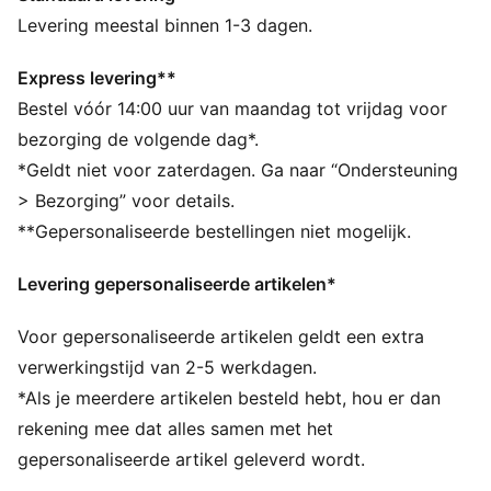
Speedcat Go is nauw geïnspireerd op het origineel en
Levering meestal binnen 1-3 dagen.
biedt een meer ademend ontwerp met mesh op het
bovenwerk en veters.
Express levering**
DETAILS
Bestel vóór 14:00 uur van maandag tot vrijdag voor
Normale breedte
bezorging de volgende dag*.
Afgeronde neus
*Geldt niet voor zaterdagen. Ga naar “Ondersteuning
Vetersluiting
> Bezorging” voor details.
Type hak: Plat
**Gepersonaliseerde bestellingen niet mogelijk.
PUMA-merkdetails
Levering gepersonaliseerde artikelen*
Voor gepersonaliseerde artikelen geldt een extra
verwerkingstijd van 2-5 werkdagen.
*Als je meerdere artikelen besteld hebt, hou er dan
rekening mee dat alles samen met het
gepersonaliseerde artikel geleverd wordt.