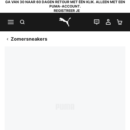
GA VAN 30 NAAR 60 DAGEN RETOUR MET ÉÉN KLIK. ALLEEN MET EEN
PUMA-ACCOUNT.
REGISTREER JE
ZOEKEN
LIVE CHAT
MIJN A
WI
PUMA.com
Zomersneakers