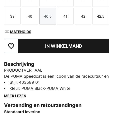
Maat
Maat
Maat
Maat
Maat
Maat
39
40
40.5
41
42
42.5
Maat
Maat
Maat
Maat
Maat
Maat
MATENGIDS
IN WINKELMAND
Toegevoegd aan favorieten
Beschrijving
PRODUCTVERHAAL
De PUMA Speedcat is een icoon van de racecultuur en
staat al meer dan 25 jaar synoniem voor snelheid,
Stijl
:
403589_01
precisie en ongeëvenaarde prestaties. Deze schoen is
Kleur
:
PUMA Black-PUMA White
ontworpen als een vuurvaste Formule 1®-schoen, maar
MEER LEZEN
kwam in de loop der decennia op een nieuw circuit
Verzending en retourzendingen
terecht: de circuits van Monaco werden verruild voor
Standaard levering
de straten van wereldwijde modehoofdsteden. De