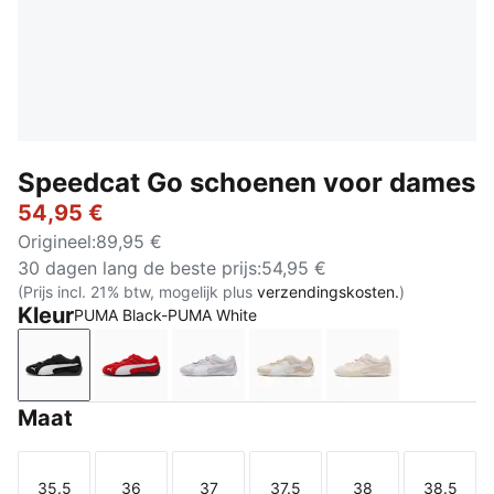
Speedcat Go schoenen voor dames
54,95 €
Origineel
:
89,95 €
30 dagen lang de beste prijs
:
54,95 €
(Prijs incl. 21% btw, mogelijk plus
verzendingskosten.
)
Kleur
PUMA Black-PUMA White
PUMA Black-PUMA White
For All Time Red-PUMA White
Spring Lavender-PUMA White
Alpine Snow-PUMA Whit
Jasmine Flower
Maat
35.5
36
37
37.5
38
38.5