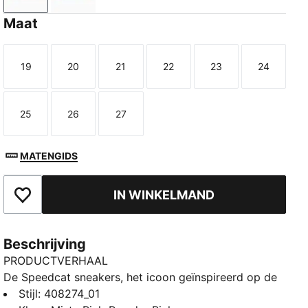
Maat
19
20
21
22
23
24
Maat
Maat
Maat
Maat
Maat
Maat
25
26
27
Maat
Maat
Maat
MATENGIDS
IN WINKELMAND
Toegevoegd aan favorieten
Beschrijving
PRODUCTVERHAAL
De Speedcat sneakers, het icoon geïnspireerd op de
snelheid van het racecircuit, geven elke outfit een
Stijl
:
408274_01