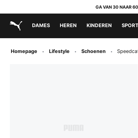
GA VAN 30 NAAR 6
DAMES
HEREN
KINDEREN
SPOR
PUMA.com
PUMA x TRANSFORMERS
PUMA x DORA THE EXPLORER
Makkelijk aan te trekken schoenen
Homepage
Lifestyle
Schoenen
Speedcat