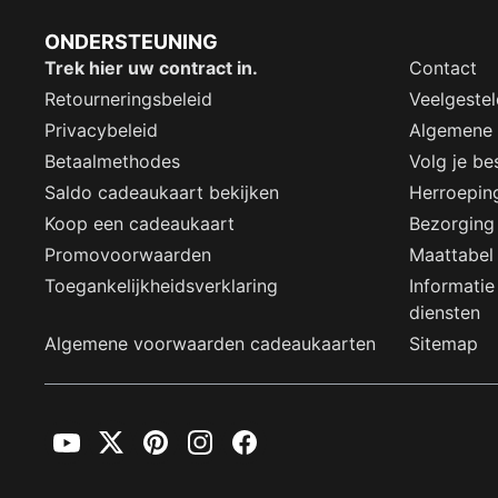
ONDERSTEUNING
Trek hier uw contract in.
Contact
Retourneringsbeleid
Veelgeste
Privacybeleid
Algemene
Betaalmethodes
Volg je bes
Saldo cadeaukaart bekijken
Herroepin
Koop een cadeaukaart
Bezorging
Promovoorwaarden
Maattabel
Toegankelijkheidsverklaring
Informatie
diensten
Algemene voorwaarden cadeaukaarten
Sitemap
YouTube
Twitter
Pinterest
Instagram
Facebook