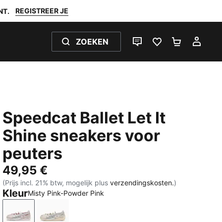
REGISTREER JE
NT.
ZOEKEN
LIVE CHAT
FAVORIETEN 0
WINKELW
MIJ
Speedcat Ballet Let It
Shine sneakers voor
peuters
49,95 €
(Prijs incl. 21% btw, mogelijk plus
verzendingskosten.
)
Kleur
Misty Pink-Powder Pink
Misty Pink-Powder Pink
Silver Fog-Alpine Snow