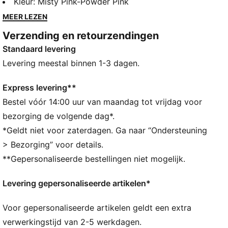
stoere en individuele uitstraling. Deze op ballet
Kleur
:
Misty Pink-Powder Pink
geïnspireerde versie van deze klassieker voor peuters
MEER LEZEN
sprankelt met een glitterbovenwerk en elastische
Verzending en retourzendingen
bandjes die het makkelijk maken om ze aan en uit te
Standaard levering
doen.
DETAILS
Levering meestal binnen 1-3 dagen.
Ontworpen voor: Dagelijks dragen
Breedte: Normaal
Express levering**
Sluiting: Elastische bandjes
Bestel vóór 14:00 uur van maandag tot vrijdag voor
Type hak: Plat
bezorging de volgende dag*.
Glitterbovenwerk
*Geldt niet voor zaterdagen. Ga naar “Ondersteuning
Merkdetails van PUMA
> Bezorging” voor details.
Met KinderFit inlegzool met print op maat voor een
**Gepersonaliseerde bestellingen niet mogelijk.
correcte pasvorm
PUMA voor peuters: aanbevolen voor peuters tussen
Levering gepersonaliseerde artikelen*
de 0 en 4 jaar
Voor gepersonaliseerde artikelen geldt een extra
verwerkingstijd van 2-5 werkdagen.