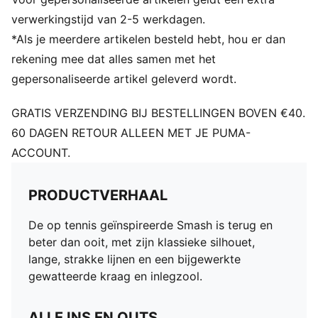
PUMA Cat-logo op de hiel
verwerkingstijd van 2-5 werkdagen.
*Als je meerdere artikelen besteld hebt, hou er dan
rekening mee dat alles samen met het
gepersonaliseerde artikel geleverd wordt.
GRATIS VERZENDING BIJ BESTELLINGEN BOVEN €40.
60 DAGEN RETOUR ALLEEN MET JE PUMA-
ACCOUNT.
PRODUCTVERHAAL
De op tennis geïnspireerde Smash is terug en
beter dan ooit, met zijn klassieke silhouet,
lange, strakke lijnen en een bijgewerkte
gewatteerde kraag en inlegzool.
ALLE INS EN OUTS