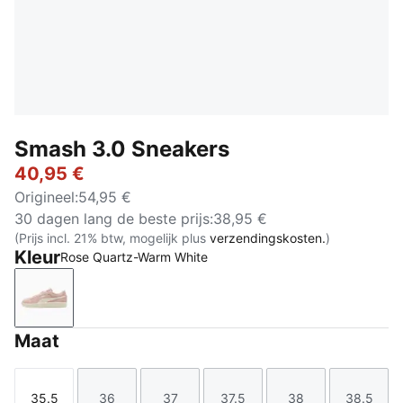
Smash 3.0 Sneakers
40,95 €
Origineel
:
54,95 €
30 dagen lang de beste prijs
:
38,95 €
(Prijs incl. 21% btw, mogelijk plus
verzendingskosten.
)
Kleur
Rose Quartz-Warm White
Rose Quartz-Warm White
Maat
35.5
36
37
37.5
38
38.5