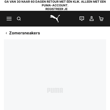
GA VAN 30 NAAR 60 DAGEN RETOUR MET ÉÉN KLIK. ALLEEN MET EEN
PUMA-ACCOUNT.
REGISTREER JE
ZOEKEN
LIVE CHAT
MIJN A
WI
PUMA.com
Zomersneakers