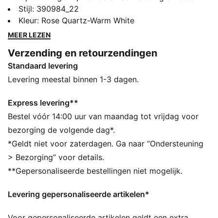
dan ooit, met zijn klassieke silhouet, lange, strakke
Stijl
:
390984_22
lijnen en een bijgewerkte gewatteerde kraag en
Kleur
:
Rose Quartz-Warm White
inlegzool.
MEER LEZEN
ALLE INS EN OUTS
Verzending en retourzendingen
LWG: Het leer dat in dit product wordt gebruikt, is
Standaard levering
afkomstig van milieuvriendelijke leerproductie en
wordt gecontroleerd en gecertificeerd via het Leather
Levering meestal binnen 1-3 dagen.
Working Group-protocol
SOFTFOAM+: comfortabele instap-inlegzool voor
Express levering**
zachte demping dankzij de extra dikke hiel
Bestel vóór 14:00 uur van maandag tot vrijdag voor
DETAILS
bezorging de volgende dag*.
Bovenwerk van suède
*Geldt niet voor zaterdagen. Ga naar “Ondersteuning
Geüpdatet veterstrook-ontwerp
> Bezorging” voor details.
Doorgestikte en gevoerde kraag
**Gepersonaliseerde bestellingen niet mogelijk.
Vetersluiting voor een goede pasvorm
PUMA No. 1-logo op de tong
Levering gepersonaliseerde artikelen*
PUMA No. 2-logo op het zijpaneel
PUMA Formstrip op de beide zijkanten
Voor gepersonaliseerde artikelen geldt een extra