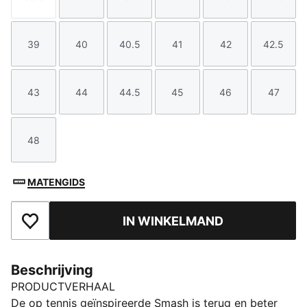
Maat
Maat
Maat
Maat
Maat
Maat
39
40
40.5
41
42
42.5
Maat
Maat
Maat
Maat
Maat
Maat
43
44
44.5
45
46
47
Maat
Maat
Maat
Maat
Maat
Maat
48
Maat
MATENGIDS
IN WINKELMAND
Toegevoegd aan favorieten
Beschrijving
PRODUCTVERHAAL
De op tennis geïnspireerde Smash is terug en beter