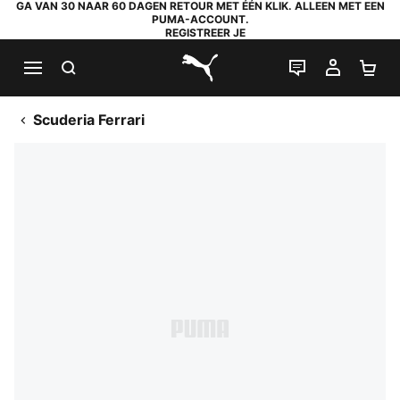
GA VAN 30 NAAR 60 DAGEN RETOUR MET ÉÉN KLIK. ALLEEN MET EEN
PUMA-ACCOUNT.
REGISTREER JE
ZOEKEN
LIVE CHAT
MIJN A
WI
PUMA.com
Scuderia Ferrari