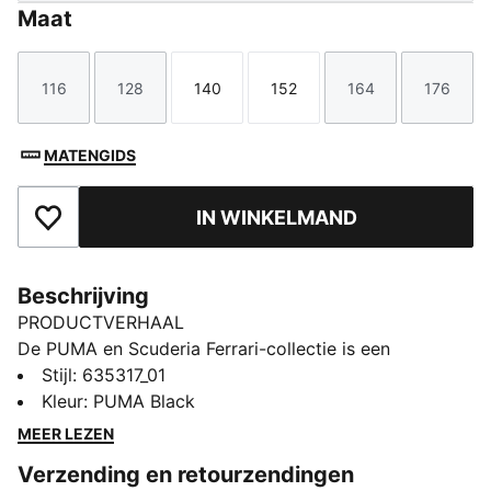
Maat
116
128
140
152
164
176
Maat
Maat
Maat
Maat
Maat
Maat
MATENGIDS
IN WINKELMAND
Toegevoegd aan favorieten
Beschrijving
PRODUCTVERHAAL
De PUMA en Scuderia Ferrari-collectie is een
eerbetoon aan de fantastische motorsport en Ferrari's
Stijl
:
635317_01
legendarische race-erfenis. Deze lijn met schoenen,
Kleur
:
PUMA Black
kleding en accessoires heeft de iconische Scuderia
MEER LEZEN
Ferrari-kleuren en -accenten. Eer de Ferrari-legacy in
Verzending en retourzendingen
dit T-shirt, dat gemaakt is voor het leven in beweging.