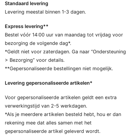
Standaard levering
ALLE INS EN OUTS
Gemaakt met minstens 20% gerecycled katoen.
Levering meestal binnen 1-3 dagen.
DETAILS
Pasvorm: Normaal
Express levering**
Type hoofdmateriaal: Single jersey
Bestel vóór 14:00 uur van maandag tot vrijdag voor
Hals: Ronde hals
bezorging de volgende dag*.
Korte mouwen
*Geldt niet voor zaterdagen. Ga naar “Ondersteuning
Lengte: Normaal
> Bezorging” voor details.
PUMA en Scuderia Ferrari-logo's
**Gepersonaliseerde bestellingen niet mogelijk.
PUMA voor jongeren: aanbevolen voor oudere
kinderen tussen 8 en 16 jaar
Levering gepersonaliseerde artikelen*
Voor gepersonaliseerde artikelen geldt een extra
verwerkingstijd van 2-5 werkdagen.
*Als je meerdere artikelen besteld hebt, hou er dan
rekening mee dat alles samen met het
gepersonaliseerde artikel geleverd wordt.