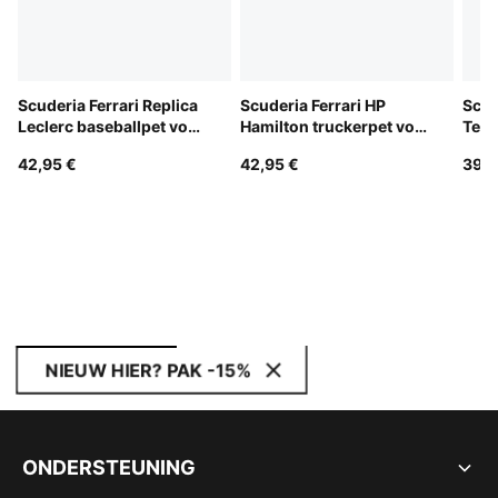
Scuderia Ferrari Replica
Scuderia Ferrari HP
Scud
Leclerc baseballpet voor
Hamilton truckerpet voor
Team
jongeren
jongeren
jong
42,95 €
42,95 €
39,9
NIEUW HIER? PAK -15%
ONDERSTEUNING