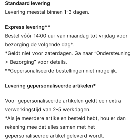
Standaard levering
toekomst in durven te gaan en het onbekende durven
uit te dagen. Met de witte en rode kleuren bekijkt dit
Levering meestal binnen 1-3 dagen.
poloshirt het erfgoed van Ferrari door een moderne
lens.
Express levering**
DETAILS
Bestel vóór 14:00 uur van maandag tot vrijdag voor
Pasvorm: Normaal
bezorging de volgende dag*.
Type hoofdmateriaal: Single jersey
*Geldt niet voor zaterdagen. Ga naar “Ondersteuning
Hals: Polokraag
> Bezorging” voor details.
Korte mouwen
**Gepersonaliseerde bestellingen niet mogelijk.
Sluiting: Kwartrits
Lengte: Normaal
Levering gepersonaliseerde artikelen*
Scuderia Ferrari-brandingdetails
PUMA-merkdetails
Voor gepersonaliseerde artikelen geldt een extra
PUMA voor jongeren: aanbevolen voor oudere
kinderen tussen 8 en 16 jaar
verwerkingstijd van 2-5 werkdagen.
*Als je meerdere artikelen besteld hebt, hou er dan
rekening mee dat alles samen met het
gepersonaliseerde artikel geleverd wordt.