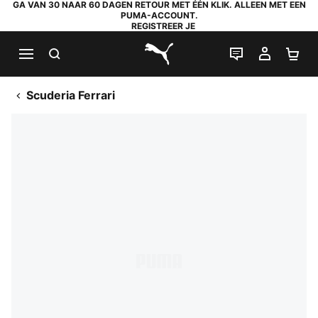
GA VAN 30 NAAR 60 DAGEN RETOUR MET ÉÉN KLIK. ALLEEN MET EEN
PUMA-ACCOUNT.
REGISTREER JE
ZOEKEN
LIVE CHAT
MIJN A
WI
PUMA.com
Scuderia Ferrari