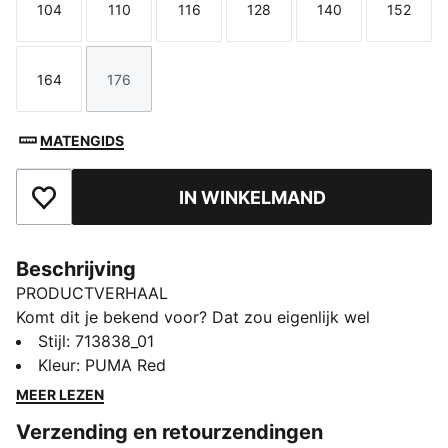
104
110
116
128
140
152
Maat
Maat
Maat
Maat
Maat
Maat
164
176
Maat
Maat
MATENGIDS
IN WINKELMAND
Toegevoegd aan favorieten
Beschrijving
PRODUCTVERHAAL
Komt dit je bekend voor? Dat zou eigenlijk wel
moeten. Je hebt ze al op het circuit gezien, en nu kun
Stijl
:
713838_01
jij ze dragen. De PUMA for SCUDERIA FERRARI HP
Kleur
:
PUMA Red
Replica-collectie bestaat uit op techwear
MEER LEZEN
geïnspireerde T-shirts, hoodies en meer. De collectie is
Verzending en retourzendingen
speciaal gemaakt voor de Tifosi die vol gas de