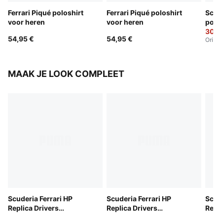
Ferrari Piqué poloshirt
Ferrari Piqué poloshirt
Scud
voor heren
voor heren
polo
30,9
54,95 €
54,95 €
Origi
MAAK JE LOOK COMPLEET
Scuderia Ferrari HP
Scuderia Ferrari HP
Scud
Replica Drivers
Replica Drivers
Repl
Authentic-trainingsjack
Authentic bomberjack
Auth