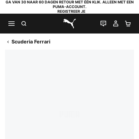
GA VAN 30 NAAR 60 DAGEN RETOUR MET ÉÉN KLIK. ALLEEN MET EEN
PUMA-ACCOUNT.
REGISTREER JE
ZOEKEN
LIVE CHAT
MIJN A
WI
PUMA.com
Scuderia Ferrari