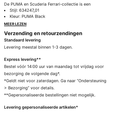
De PUMA en Scuderia Ferrari-collectie is een
eerbetoon aan de fantastische motorsport en Ferrari's
Stijl
:
634247_01
legendarische race-erfenis. Deze lijn met schoenen,
Kleur
:
PUMA Black
kleding en accessoires combineert stijl, comfort en
MEER LEZEN
prestaties met de iconische Scuderia Ferrari-kleuren
Verzending en retourzendingen
en -details, zodat je altijd en overal de Ferrari-legacy
Standaard levering
kunt ervaren. Deze polo brengt motorsport-nostalgie
naar je garderobe.
Levering meestal binnen 1-3 dagen.
ALLE INS EN OUTS
PREMIUM COMFORT + PASVORM: Superzachte
Express levering**
CLOUDSPUN-materialen combineren een
Bestel vóór 14:00 uur van maandag tot vrijdag voor
prestatiegericht ontwerp met viervoudige stretch voor
bezorging de volgende dag*.
meer bewegingsvrijheid en comfort
*Geldt niet voor zaterdagen. Ga naar “Ondersteuning
Gemaakt met minstens 90% gerecyclede materialen.
> Bezorging” voor details.
DETAILS
**Gepersonaliseerde bestellingen niet mogelijk.
Pasvorm: Normaal
Type hoofdmateriaal: Single jersey
Levering gepersonaliseerde artikelen*
Hals: Kraag