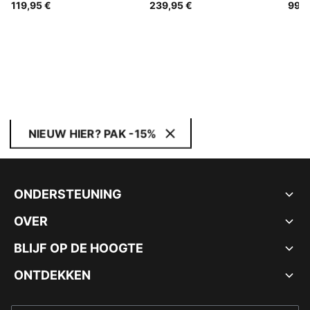
119,95 €
239,95 €
99,9
voor heren
voor heren
trai
here
NIEUW HIER? PAK -15%
ONDERSTEUNING
OVER
BLIJF OP DE HOOGTE
ONTDEKKEN