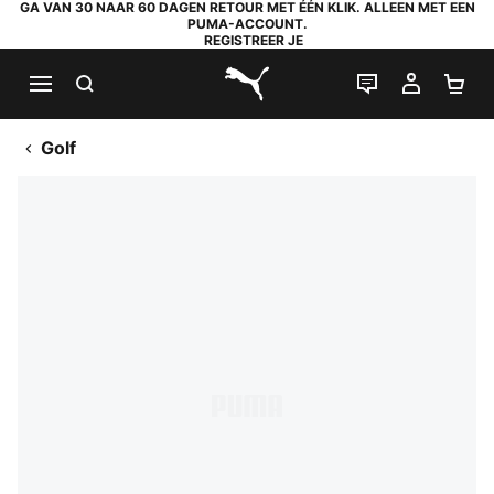
GA VAN 30 NAAR 60 DAGEN RETOUR MET ÉÉN KLIK. ALLEEN MET EEN
PUMA-ACCOUNT.
REGISTREER JE
ZOEKEN
LIVE CHAT
MIJN A
WI
PUMA.com
Golf