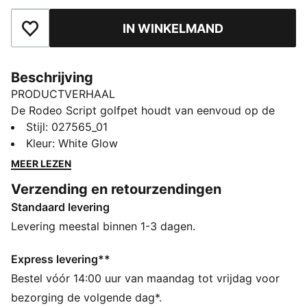
IN WINKELMAND
Toegevoegd aan favorieten
Beschrijving
PRODUCTVERHAAL
De Rodeo Script golfpet houdt van eenvoud op de
baan. Een geborduurde 'P' en bloemenprint
Stijl
:
027565_01
accentueren je look, terwijl het metalen bandje
Kleur
:
White Glow
achterio de pasvorm aanpast.
MEER LEZEN
DETAILS
Verzending en retourzendingen
Ontworpen voor: Golf
Standaard levering
Ongestructureerd model
Ontwerp met 6 panelen
Levering meestal binnen 1-3 dagen.
verstelbaar bandje achterop met metalen sluiting
PUMA-merkdetails
Express levering**
Bestel vóór 14:00 uur van maandag tot vrijdag voor
bezorging de volgende dag*.