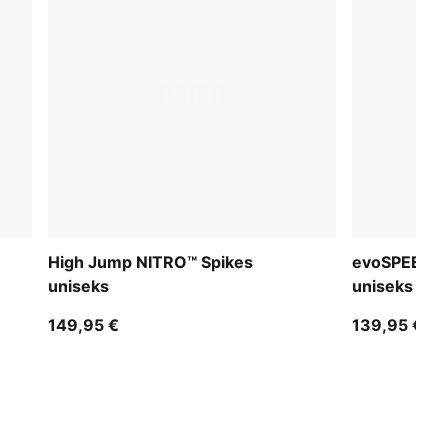
High Jump NITRO™ Spikes
evoSPEED L
uniseks
uniseks
149,95 €
139,95 €