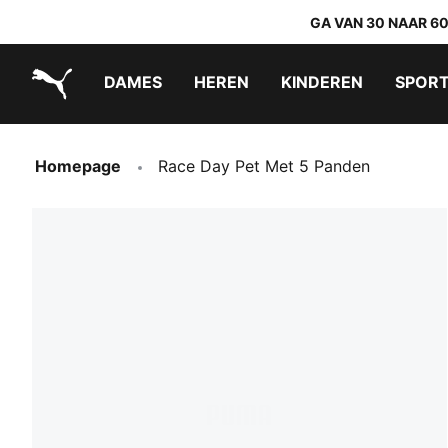
GA VAN 30 NAAR 6
DAMES
HEREN
KINDEREN
SPOR
PUMA.com
PUMA x TRANSFORMERS
PUMA x DORA THE EXPLORER
Makkelijk aan te trekken schoenen
Homepage
Race Day Pet Met 5 Panden