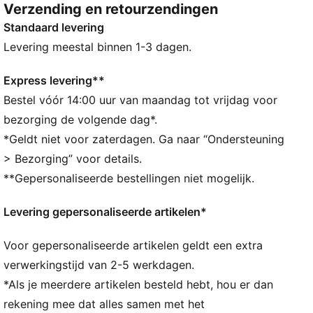
Verzending en retourzendingen
nu op de baan of in de stad bent.
Standaard levering
ALLE INS EN OUTS
VOCHTBEHEERSING: Technische dryCELL-materialen
Levering meestal binnen 1-3 dagen.
voeren vocht van de huid af zodat je droog en
comfortabel blijft
Express levering**
Gemaakt met minstens 50% gerecyclede materialen.
Bestel vóór 14:00 uur van maandag tot vrijdag voor
DETAILS
bezorging de volgende dag*.
Hardlooppet
*Geldt niet voor zaterdagen. Ga naar “Ondersteuning
Platte klep
> Bezorging” voor details.
Vochtafvoerende zweetband aan de binnenkant
**Gepersonaliseerde bestellingen niet mogelijk.
Model met vijf panelen
PUMA-merkdetails
Levering gepersonaliseerde artikelen*
Voor gepersonaliseerde artikelen geldt een extra
verwerkingstijd van 2-5 werkdagen.
*Als je meerdere artikelen besteld hebt, hou er dan
rekening mee dat alles samen met het