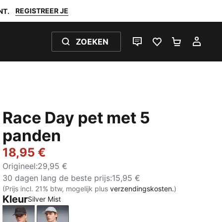
REGISTREER JE
NT.
ZOEKEN
LIVE CHAT
FAVORIETEN 0
WINKELW
MIJ
Race Day pet met 5
panden
18,95 €
Origineel
:
29,95 €
30 dagen lang de beste prijs
:
15,95 €
(Prijs incl. 21% btw, mogelijk plus
verzendingskosten.
)
Kleur
Silver Mist