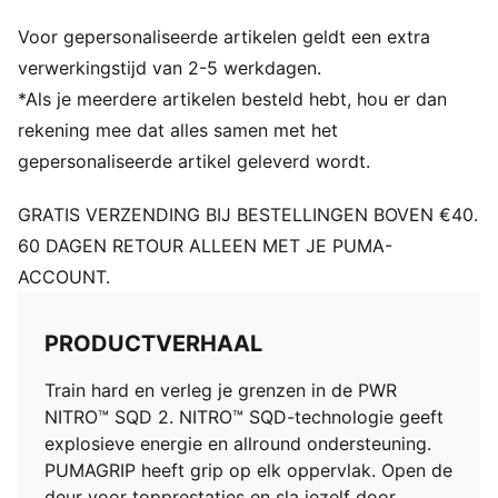
Bovenwerk van mesh
Voor gepersonaliseerde artikelen geldt een extra
Systeem voor hielondersteuning
Vetersluiting
verwerkingstijd van 2-5 werkdagen.
PUMA-merkdetails
*Als je meerdere artikelen besteld hebt, hou er dan
rekening mee dat alles samen met het
gepersonaliseerde artikel geleverd wordt.
GRATIS VERZENDING BIJ BESTELLINGEN BOVEN €40.
60 DAGEN RETOUR ALLEEN MET JE PUMA-
ACCOUNT.
PRODUCTVERHAAL
Train hard en verleg je grenzen in de PWR
NITRO™ SQD 2. NITRO™ SQD-technologie geeft
explosieve energie en allround ondersteuning.
PUMAGRIP heeft grip op elk oppervlak. Open de
deur voor topprestaties en sla jezelf door