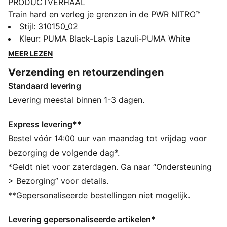
PRODUCTVERHAAL
Train hard en verleg je grenzen in de PWR NITRO™
SQD 2. NITRO™ SQD-technologie geeft explosieve
Stijl
:
310150_02
energie en allround ondersteuning. PUMAGRIP heeft
Kleur
:
PUMA Black-Lapis Lazuli-PUMA White
grip op elk oppervlak. Open de deur voor
MEER LEZEN
topprestaties en sla jezelf door stilstand heen. Deze
Verzending en retourzendingen
trainingsschoenen ontketenen je kracht.
Standaard levering
ALLE INS EN OUTS
Het bovenwerk van de schoenen is gemaakt van
Levering meestal binnen 1-3 dagen.
minstens 20% gerecyclede materialen.
PUMAGRIP: duurzame prestatie-rubbersamenstelling
Express levering**
ontworpen voor tractie op alle oppervlakken
Bestel vóór 14:00 uur van maandag tot vrijdag voor
NITRO™ SQD: de innovatieve NITRO™ SQD-tussenzool
bezorging de volgende dag*.
met dubbele dichtheid combineert de beste demping
*Geldt niet voor zaterdagen. Ga naar “Ondersteuning
en rebound in zijn klasse met ondersteuning rondom
> Bezorging” voor details.
— ideaal voor een snelle eerste stap en explosieve
**Gepersonaliseerde bestellingen niet mogelijk.
start
DETAILS
Levering gepersonaliseerde artikelen*
Normale pasvorm