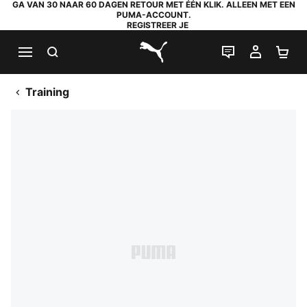
GA VAN 30 NAAR 60 DAGEN RETOUR MET ÉÉN KLIK. ALLEEN MET EEN
PUMA-ACCOUNT.
REGISTREER JE
ZOEKEN
LIVE CHAT
MIJN A
WI
PUMA.com
Training