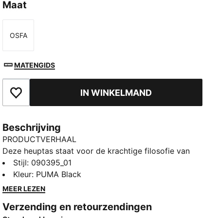
Maat
OSFA
Maat
MATENGIDS
IN WINKELMAND
Toegevoegd aan favorieten
Beschrijving
PRODUCTVERHAAL
Deze heuptas staat voor de krachtige filosofie van
PUMA.BL. In deze collectie stijgen we boven labels uit
Stijl
:
090395_01
om elk mens te waarderen zoals die is, zonder
Kleur
:
PUMA Black
oordelen of stereotypen. Met een strak esthetisch en
MEER LEZEN
functioneel ontwerp is deze heuptas je perfecte
Verzending en retourzendingen
metgezel om elke dag met vertrouwen en stijl