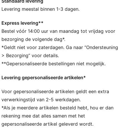
Standaard levering
tegemoet te treden.
DETAILS
Levering meestal binnen 1-3 dagen.
Hoofvak met ritsopening
Met fleece gevoerd telefoonvak aan de achterkant
Express levering**
voor snelle toegang
Bestel vóór 14:00 uur van maandag tot vrijdag voor
Ritsvak aan de binnenkant
bezorging de volgende dag*.
150D voering van gerecycled polyester met herhaald
*Geldt niet voor zaterdagen. Ga naar “Ondersteuning
PUMA Archive-logo in reliëf
> Bezorging” voor details.
Grote draaghendel aan de bovenkant
**Gepersonaliseerde bestellingen niet mogelijk.
Verstelbare band met gesp die open kan en D-ring
met webbinglus voor eenvoudige lengteaanpassing
Levering gepersonaliseerde artikelen*
Rugpaneel van mesh voor verbeterd ademend
vermogen
Voor gepersonaliseerde artikelen geldt een extra
Metalen ritstrekkers met PUMA Cat-logo
35 x 8,50 x 14 cm, 2 L
verwerkingstijd van 2-5 werkdagen.
*Als je meerdere artikelen besteld hebt, hou er dan
rekening mee dat alles samen met het
gepersonaliseerde artikel geleverd wordt.