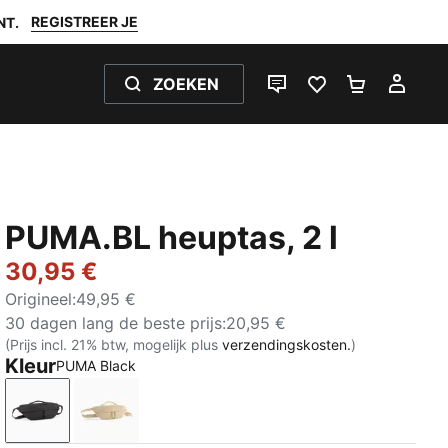
REGISTREER JE
NT.
ZOEKEN
LIVE CHAT
FAVORIETEN 0
WINKELW
MIJ
PUMA.BL heuptas, 2 l
30,95 €
Origineel
:
49,95 €
30 dagen lang de beste prijs
:
20,95 €
(Prijs incl. 21% btw, mogelijk plus
verzendingskosten.
)
Kleur
PUMA Black
PUMA Black
Toasted Almond