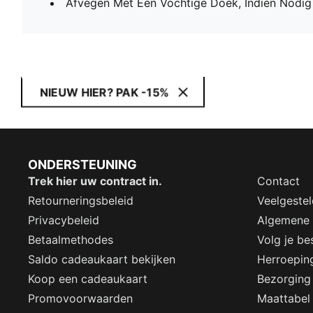
Afvegen Met Een Vochtige Doek, Indien Nodig
NIEUW HIER? PAK -15%
ONDERSTEUNING
Trek hier uw contract in.
Contact
Retourneringsbeleid
Veelgeste
Privacybeleid
Algemene
Betaalmethodes
Volg je bes
Saldo cadeaukaart bekijken
Herroepin
Koop een cadeaukaart
Bezorging
Promovoorwaarden
Maattabel