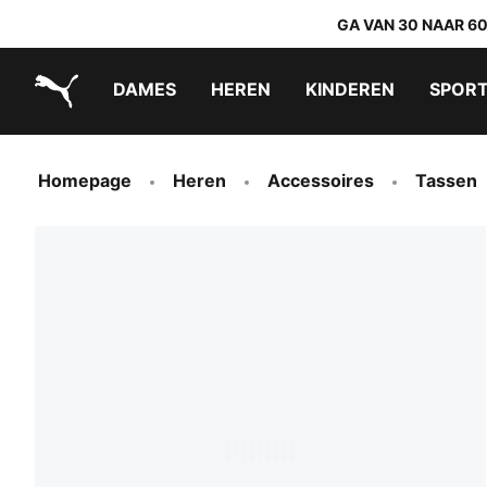
GA VAN 30 NAAR 6
DAMES
HEREN
KINDEREN
SPOR
PUMA.com
PUMA x TRANSFORMERS
PUMA x DORA THE EXPLORER
Makkelijk aan te trekken schoenen
Homepage
Heren
Accessoires
Tassen