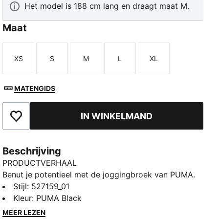
Het model is 188 cm lang en draagt maat M.
Maat
XS
S
M
L
XL
Maat
Maat
Maat
Maat
Maat
MATENGIDS
IN WINKELMAND
Toegevoegd aan favorieten
Beschrijving
PRODUCTVERHAAL
Benut je potentieel met de joggingbroek van PUMA.
Hij is ontworpen voor ultieme prestaties en biedt
Stijl
:
527159_01
ademend vermogen, bewegingsvrijheid en functionele
Kleur
:
PUMA Black
opbergruimte. Een elastische tailleband met interne
MEER LEZEN