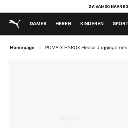
GA VAN 30 NAAR 6
DAMES
HEREN
KINDEREN
SPOR
PUMA.com
PUMA x TRANSFORMERS
PUMA x DORA THE EXPLORER
Makkelijk aan te trekken schoenen
Homepage
PUMA X HYROX Fleece Joggingbroek