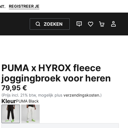
REGISTREER JE
NT.
ZOEKEN
LIVE CHAT
FAVORIETEN 0
WINKELW
MIJ
PUMA x HYROX fleece
joggingbroek voor heren
79,95 €
(Prijs incl. 21% btw, mogelijk plus
verzendingskosten.
)
Kleur
PUMA Black
PUMA Black
Light Gray Heather