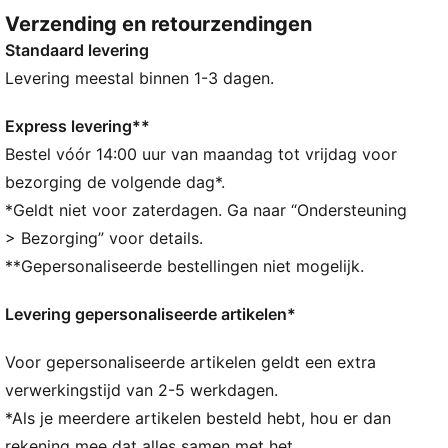
trekkoorden zorgt voor een persoonlijke pasvorm,
Verzending en retourzendingen
waardoor hij je perfecte metgezel is voor elk
Standaard levering
avontuur.
ALLE INS EN OUTS
Levering meestal binnen 1-3 dagen.
Gemaakt van minstens 50% gerecyclede materialen
warmCELL: ademende technologie voor koud weer,
Express levering**
ontworpen om warmte dicht bij je lichaam vast te
Bestel vóór 14:00 uur van maandag tot vrijdag voor
houden en je warm te houden tijdens het sporten
bezorging de volgende dag*.
DETAILS
*Geldt niet voor zaterdagen. Ga naar “Ondersteuning
Relaxte pasvorm
> Bezorging” voor details.
Fleecestof
**Gepersonaliseerde bestellingen niet mogelijk.
Normale lengte
Middelhoge taille
Levering gepersonaliseerde artikelen*
Naadzak
PUMA-merkdetails
Voor gepersonaliseerde artikelen geldt een extra
verwerkingstijd van 2-5 werkdagen.
*Als je meerdere artikelen besteld hebt, hou er dan
rekening mee dat alles samen met het