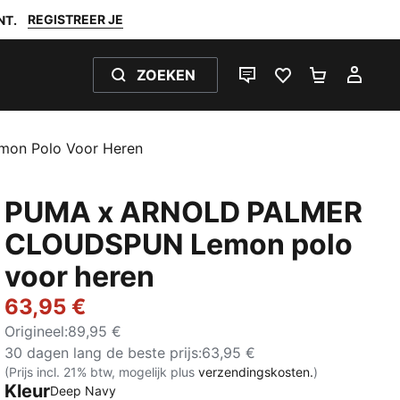
REGISTREER JE
NT.
ZOEKEN
LIVE CHAT
FAVORIETEN 0
WINKELW
MIJ
n Polo Voor Heren
PUMA x ARNOLD PALMER
CLOUDSPUN Lemon polo
voor heren
63,95 €
Origineel
:
89,95 €
30 dagen lang de beste prijs
:
63,95 €
(Prijs incl. 21% btw, mogelijk plus
verzendingskosten.
)
Kleur
Deep Navy