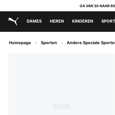
GA VAN 30 NAAR 6
DAMES
HEREN
KINDEREN
SPOR
PUMA.com
PUMA x TRANSFORMERS
PUMA x DORA THE EXPLORER
Makkelijk aan te trekken schoenen
Homepage
Sporten
Andere Speciale Sporte