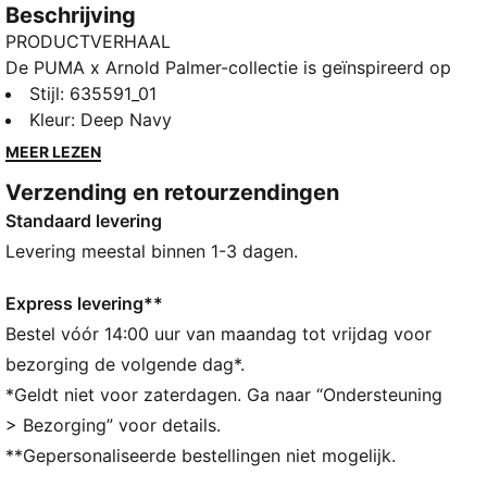
Beschrijving
PRODUCTVERHAAL
De PUMA x Arnold Palmer-collectie is geïnspireerd op
de King zelf en brengt de stijl en de bravoure die
Stijl
:
635591_01
Arnold Palmer uitstraalde, elke keer dat hij op de
Kleur
:
Deep Navy
golfbaan stapte, tot leven. Een exclusieve
MEER LEZEN
samenwerking die het leven en de prestaties van
Verzending en retourzendingen
Palmer viert met nostalgische kleuren, prints met een
Standaard levering
verhaal en persoonlijke details op elk item. Van Bay
Hill tot jouw golfclub, deze collectie haalt de Palmer
Levering meestal binnen 1-3 dagen.
in ons allemaal naar boven. Deze polo is een
eerbetoon aan de spirit van de ware golflegende.
Express levering**
ALLE INS EN OUTS
Bestel vóór 14:00 uur van maandag tot vrijdag voor
Gemaakt met minstens 90% gerecyclede materialen.
bezorging de volgende dag*.
DETAILS
*Geldt niet voor zaterdagen. Ga naar “Ondersteuning
Pasvorm: Performance-fit
> Bezorging” voor details.
Hals: Kraag
**Gepersonaliseerde bestellingen niet mogelijk.
Korte mouwen
Lengte: Normaal