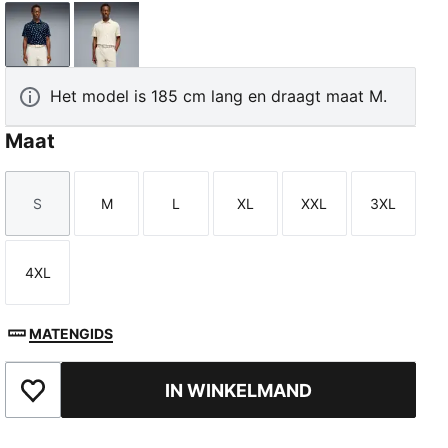
Deep Navy
Alpine Snow
Het model is 185 cm lang en draagt maat M.
Maat
S
M
L
XL
XXL
3XL
Maat
Maat
Maat
Maat
Maat
Maat
4XL
Maat
MATENGIDS
IN WINKELMAND
Toegevoegd aan favorieten