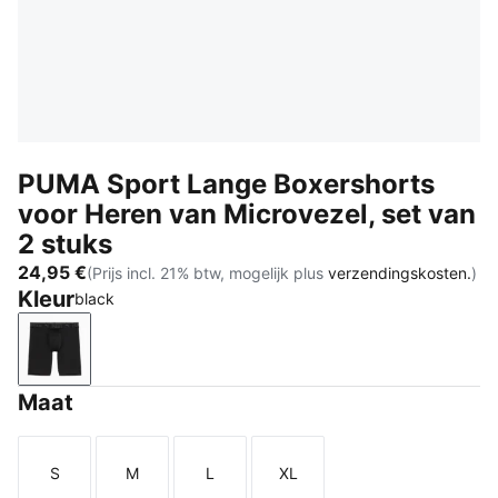
PUMA Sport Lange Boxershorts
voor Heren van Microvezel, set van
2 stuks
24,95 €
(Prijs incl. 21% btw, mogelijk plus
verzendingskosten.
)
Kleur
black
black
Maat
S
M
L
XL
Maat
Maat
Maat
Maat