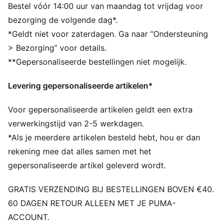
Ademend materiaal voor ventilatie
Bestel vóór 14:00 uur van maandag tot vrijdag voor
Gemaakt met gerecyclede materialen
bezorging de volgende dag*.
DETAILS
*Geldt niet voor zaterdagen. Ga naar “Ondersteuning
Beheerst geurtjes
> Bezorging” voor details.
Vochtregulerend
**Gepersonaliseerde bestellingen niet mogelijk.
Ademende stof voor ventilatie
Sportondergoed voor heren
Levering gepersonaliseerde artikelen*
ALLE INS EN OUTS
Geurbestrijding
Voor gepersonaliseerde artikelen geldt een extra
Vochtbeheersing
Ademend materiaal voor ventilatie
verwerkingstijd van 2-5 werkdagen.
Gemaakt met gerecyclede materialen
*Als je meerdere artikelen besteld hebt, hou er dan
DETAILS
rekening mee dat alles samen met het
Beheerst geurtjes
gepersonaliseerde artikel geleverd wordt.
Vochtregulerend
Ademende stof voor ventilatie
GRATIS VERZENDING BIJ BESTELLINGEN BOVEN €40.
Sportondergoed voor heren
60 DAGEN RETOUR ALLEEN MET JE PUMA-
ACCOUNT.