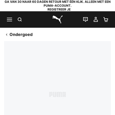
GA VAN 30 NAAR 60 DAGEN RETOUR MET ÉÉN KLIK. ALLEEN MET EEN
PUMA-ACCOUNT.
REGISTREER JE
ZOEKEN
LIVE CHAT
MIJN A
WI
PUMA.com
Ondergoed