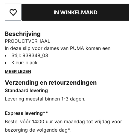
IN WINKELMAND
Toegevoegd aan favorieten
Beschrijving
PRODUCTVERHAAL
In deze slip voor dames van PUMA komen een
modieus design en ultiem comfort samen – zo geniet
Stijl
:
938348_03
je gegarandeerd van elke dag. Duik erin met PUMA.
Kleur
:
black
DETAILS
MEER LEZEN
Duurzame stof die zacht aanvoelt
Verzending en retourzendingen
Hoge taille
Standaard levering
Gemiddelde dekking
Chloorbestendig
Levering meestal binnen 1-3 dagen.
PUMA-brandingdetails
80% polyamide, 20% elastaan
Express levering**
Bestel vóór 14:00 uur van maandag tot vrijdag voor
bezorging de volgende dag*.