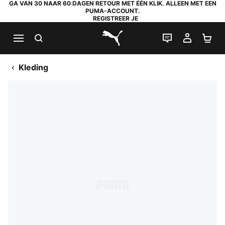
GA VAN 30 NAAR 60 DAGEN RETOUR MET ÉÉN KLIK. ALLEEN MET EEN
PUMA-ACCOUNT.
REGISTREER JE
ZOEKEN
LIVE CHAT
MIJN A
WI
PUMA.com
Kleding