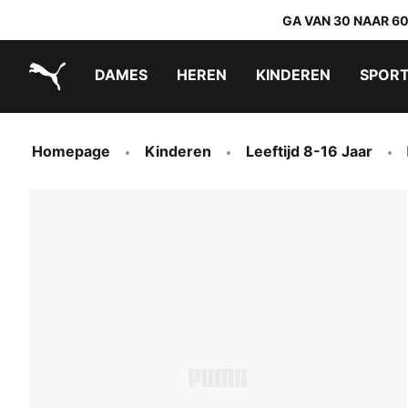
GA VAN 30 NAAR 6
DAMES
HEREN
KINDEREN
SPOR
PUMA.com
PUMA x TRANSFORMERS
PUMA x DORA THE EXPLORER
Makkelijk aan te trekken schoenen
Homepage
Kinderen
Leeftijd 8-16 Jaar