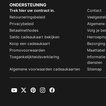
ONDERSTEUNING
Trek hier uw contract in.
Contact
Retourneringsbeleid
Veelgeste
Privacybeleid
Algemene
Betaalmethodes
Volg je bes
Saldo cadeaukaart bekijken
Herroepin
Koop een cadeaukaart
Bezorging
Promovoorwaarden
Maattabel
Toegankelijkheidsverklaring
Informatie
diensten
Algemene voorwaarden cadeaukaarten
Sitemap
YouTube
Twitter
Pinterest
Instagram
Facebook