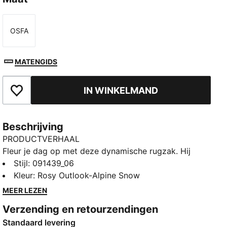
OSFA
Maat
MATENGIDS
IN WINKELMAND
Toegevoegd aan favorieten
Beschrijving
PRODUCTVERHAAL
Fleur je dag op met deze dynamische rugzak. Hij
heeft een gewatteerd rugpaneel, verstelbare
Stijl
:
091439_06
schouderbanden en meerdere zakken voor al je
Kleur
:
Rosy Outlook-Alpine Snow
essentials. Perfect om georganiseerd te blijven en
MEER LEZEN
een speels tintje te geven aan je dagelijkse look. Op
Verzending en retourzendingen
PUMA kun je altijd rekenen.
Standaard levering
ALLE INS EN OUTS