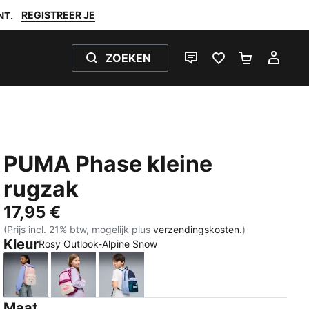
REGISTREER JE
NT.
ZOEKEN
LIVE CHAT
FAVORIETEN 0
WINKELW
MIJ
PUMA Phase kleine
rugzak
17,95 €
(Prijs incl. 21% btw, mogelijk plus
verzendingskosten.
)
Kleur
Rosy Outlook-Alpine Snow
Rosy Outlook-Alpine Snow
Mauve Glow-Alpine Snow
PUMA Navy-Midnight Petrol
Maat