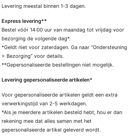
Gemaakt met minstens 90% gerecyclede materialen.
Levering meestal binnen 1-3 dagen.
DETAILS
Hoofdvak met tweewegrits
Express levering**
Zichtbaar voorvak met rits
Bestel vóór 14:00 uur van maandag tot vrijdag voor
Verstelbare, gewatteerde schouderbanden met
bezorging de volgende dag*.
reflecterend element
*Geldt niet voor zaterdagen. Ga naar “Ondersteuning
Gewatteerd achterpaneel
> Bezorging” voor details.
PUMA-merkdetails
**Gepersonaliseerde bestellingen niet mogelijk.
Levering gepersonaliseerde artikelen*
Voor gepersonaliseerde artikelen geldt een extra
verwerkingstijd van 2-5 werkdagen.
*Als je meerdere artikelen besteld hebt, hou er dan
rekening mee dat alles samen met het
gepersonaliseerde artikel geleverd wordt.