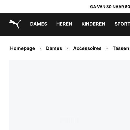
GA VAN 30 NAAR 6
DAMES
HEREN
KINDEREN
SPOR
PUMA.com
PUMA x TRANSFORMERS
PUMA x DORA THE EXPLORER
Makkelijk aan te trekken schoenen
Homepage
Dames
Accessoires
Tassen