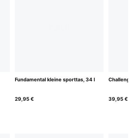
Fundamental kleine sporttas, 34 l
Challenger 
29,95 €
39,95 €