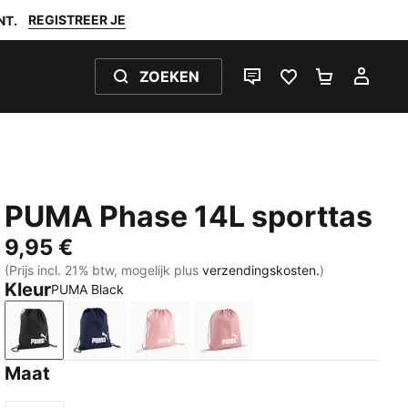
REGISTREER JE
NT.
ZOEKEN
LIVE CHAT
FAVORIETEN 0
WINKELW
MIJ
PUMA Phase 14L sporttas
9,95 €
(Prijs incl. 21% btw, mogelijk plus
verzendingskosten.
)
Kleur
PUMA Black
PUMA Black
PUMA Navy
Rosy Outlook
Dusky Rosewood
Maat