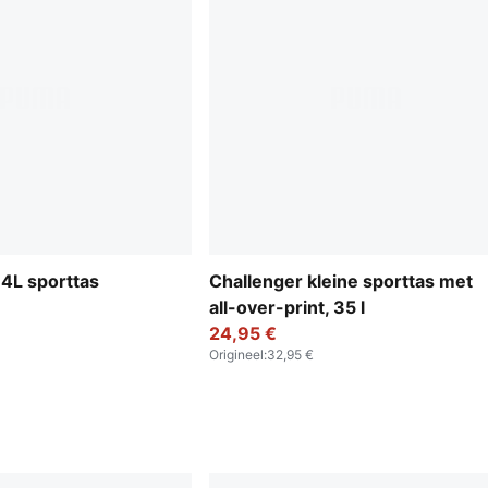
4L sporttas
Challenger kleine sporttas met
all-over-print, 35 l
24,95 €
Origineel
:
32,95 €