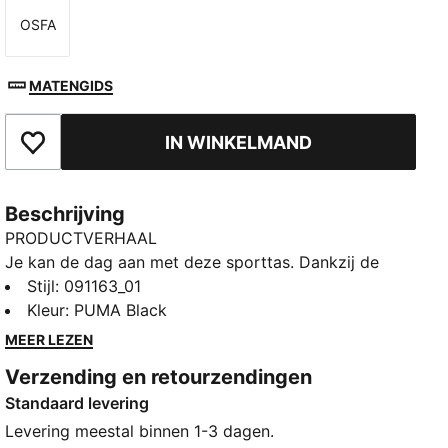
OSFA
Maat
MATENGIDS
IN WINKELMAND
Toegevoegd aan favorieten
Beschrijving
PRODUCTVERHAAL
Je kan de dag aan met deze sporttas. Dankzij de
trekkoordopening, schouderbanden en reliëfvoering
Stijl
:
091163_01
is dit je perfecte partner voor elk avontuur. Pronk
Kleur
:
PUMA Black
met je PUMA Pride met opvallende merkdetails. Altijd
MEER LEZEN
en overal klaar voor.
Verzending en retourzendingen
ALLE INS EN OUTS
Standaard levering
Gemaakt met minstens 90% gerecyclede materialen.
DETAILS
Levering meestal binnen 1-3 dagen.