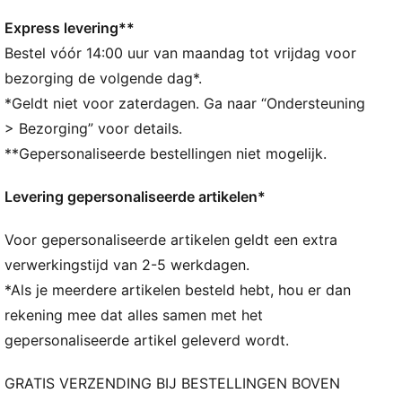
150D polyester voering in reliëf
Hoofdvak met trekkoord
Express levering**
Trekkoord dient ook als schouderbanden
Bestel vóór 14:00 uur van maandag tot vrijdag voor
Comfortabele stijl van PUMA
bezorging de volgende dag*.
PUMA-merkdetails
*Geldt niet voor zaterdagen. Ga naar “Ondersteuning
Inhoud: 14L
> Bezorging” voor details.
Afmetingen: H 43 cm x B 37,5 cm
**Gepersonaliseerde bestellingen niet mogelijk.
Levering gepersonaliseerde artikelen*
Voor gepersonaliseerde artikelen geldt een extra
verwerkingstijd van 2-5 werkdagen.
*Als je meerdere artikelen besteld hebt, hou er dan
rekening mee dat alles samen met het
gepersonaliseerde artikel geleverd wordt.
GRATIS VERZENDING BIJ BESTELLINGEN BOVEN